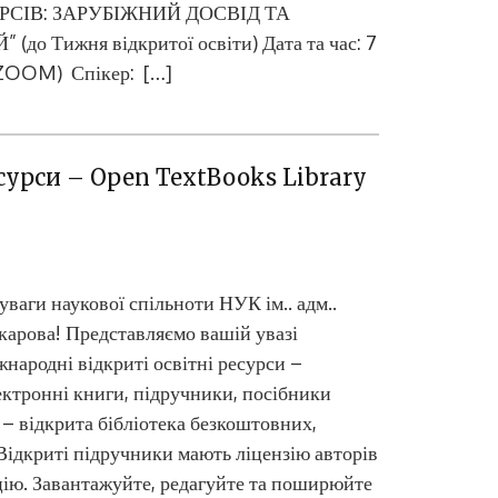
РСІВ: ЗАРУБІЖНИЙ ДОСВІД ТА
Тижня відкритої освіти) Дата та час: 7
а ZOOM) Спікер: […]
сурси – Open TextBooks Library
уваги наукової спільноти НУК ім.. адм..
арова! Представляємо вашій увазі
народні відкриті освітні ресурси –
ктронні книги, підручники, посібники
 відкрита бібліотека безкоштовних,
Відкриті підручники мають ліцензію авторів
ацію. Завантажуйте, редагуйте та поширюйте