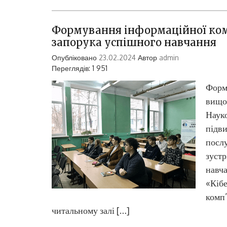
Формування інформаційної ком
запорука успішного навчання
Опубліковано
23.02.2024
Автор
admin
Переглядів: 1 951
Форм
вищої
Науко
підви
послу
зустр
навча
«Кібе
комп’
читальному залі […]