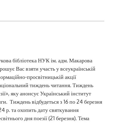
кова бібліотека НУК ім. адм. Макарова
рошує Вас взяти участь у всеукраїнській
ормаційно-просвітницькій акції
аціональний тиждень читання. Тиждень
зії», яку анонсує Український інститут
ги. Тиждень відбудеться з 16 по 24 березня
4 р. та охопить дату святкування
світнього дня поезії (21 березня). Тема