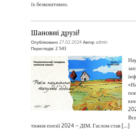
їх безкоштовно.
Шановні друзі!
Опубліковано
27.02.2024
Автор
admin
Переглядів: 2 543
Нау
зап
інф
«Н
пое
кни
202
Все
тижня поезії 2024 – ДІМ. Гаслом став […]