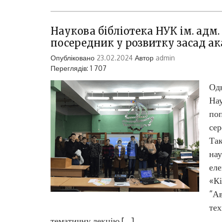
Наукова бібліотека НУК ім. ад
посередник у розвитку засад ак
Опубліковано
23.02.2024
Автор
admin
Переглядів: 1 707
Одн
Нау
поп
сер
Так
нау
еле
«Кі
“Ав
тех
тематичну лекцію […]