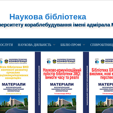
Наукова бібліотека
верситету кораблебудування імені адмірала
ПОСЛУГИ
НАУКОВА ДІЯЛЬНІСТЬ
БІБЛІО-ПРОФІ
СПІВРОБІТНИ