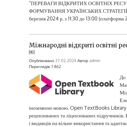
“ПЕРЕВАГИ ВІДКРИТИХ ОСВІТНІХ РЕСУ
ФОРМУВАННЯ УКРАЇНСЬКИХ СТРАТЕГІЙ” (до 
березня 2024 р. з 11:30 до 13:00 (платформ
Міжнародні відкриті освітні ре
￼
Опубліковано
27.02.2024
Автор
admin
Переглядів: 1 462
До 
Мак
Між
Еле
іноземною мовою. Open TextBooks Library –
рецензованих та ліцензованих підручників. 
і видавців на вільне використання та адапт