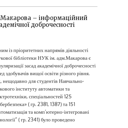
м. Макарова – інформаційний
адемічної доброчесності
им із пріоритетних напрямів діяльності
кової бібліотеки НУК ім. адм.Макарова є
уляризації засад академічної доброчесності
ед здобувачів вищої освіти різного рівня.
, нещодавно для студентів Навчально-
кового інституту автоматики та
ктротехніки, спеціальностей 125
бербезпека» ( гр. 2381, 1387) та 151
томатизація та комп’ютерно-інтегровані
нології” ( гр. 2341) було проведено