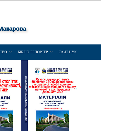
 Макарова
ЦТВО
БІБЛІО-РЕПОРТЕР
САЙТ НУК