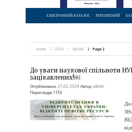
ЕЛЕКТРОННИЙ КАТАЛОГ
РЕПОЗИТАРІЙ
БА
Home
2024
Лютий
Page 2
До уваги наукової спільноти НУК
зацікавлених!￼
Опубліковано
27.02.2024
Автор
admin
Переглядів: 1 176
Дол
ЗН
ВІ
від