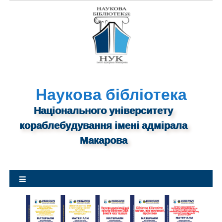
S
k
i
p
t
o
c
o
n
Наукова бібліотека
t
Національного університету
e
n
кораблебудування імені адмірала
t
Макарова