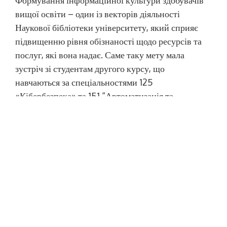
вищої освіти – один із векторів діяльності
Наукової бібліотеки університету, який сприяє
підвищенню рівня обізнаності щодо ресурсів та
послуг, які вона надає. Саме таку мету мала
зустріч зі студентам другого курсу, що
навчаються за спеціальностями 125
«Кібербезпека» та 151 “Автоматизація та
комп’ютерно-інтегровані технології”. В
читальному залі […]
Наукова бібліотека НУК ім. адм.
Макарова – інформаційний
посередник у розвитку засад
академічної доброчесності
Опубліковано
23.02.2024
Автор
admin