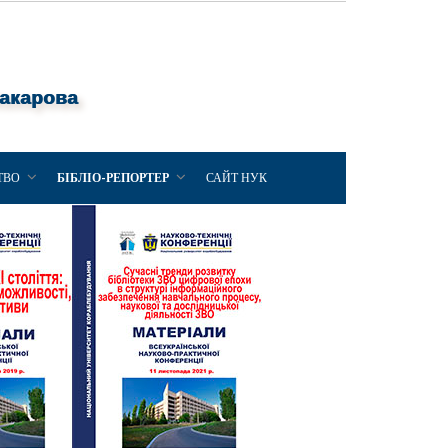
Макарова
ТВО
БІБЛІО-РЕПОРТЕР
САЙТ НУК