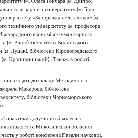
ерситету ім. Олеся Гончара (м. Дніпро),
ального аграрного університету (м. Біла
університету «Запорізька політехніка» (м.
ого технічного університету ім. професора
 Міжнародного економіко-гуманітарного
ка (м. Рівне), бібліотеки Волинського
и (м. Луцьк), бібліотеки Кіровоградського
 (м. Кропивницький).. Також, в роботі
ва, що входять до складу Методичного
адмірала Макарова, бібліотеки
іверситету, бібліотеки Чорноморського
и.
ої практики долучились і колеги з
опивницького та Миколаївської обласної
участь у роботі конференції взяли науковці,