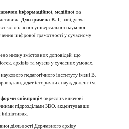
авичок інформаційної, медійної та
едставила
Дмитричева В. І.
, завідуюча
ької обласної універсальної наукової
начення цифрової грамотності у сучасному
ено низку змістовних доповідей, що
отек, архівів та музеїв у сучасних умовах.
наукового педагогічного інституту імені В.
ова, кандидат історичних наук, доцент (м.
: форми співпраці»
окреслив ключові
течними підрозділами ЗВО, акцентувавши
 ініціативах.
овної діяльності Державного архіву