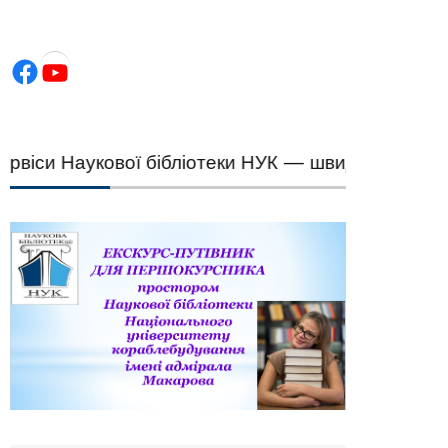
Facebook
YouTube
и Наукової бібліотеки НУК — швидкий підбір нау