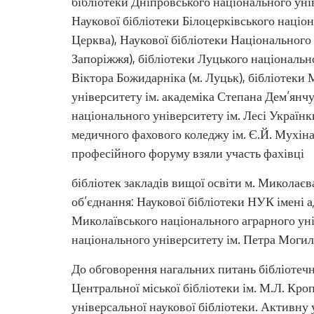
бібліотеки Дніпровського національного унів
Наукової бібліотеки Білоцерківського націон
Церква), Наукової бібліотеки Національного 
Запоріжжя), бібліотеки Луцького національн
Віктора Божидарніка (м. Луцьк), бібліотеки
університету ім. академіка Степана Дем’янчу
національного університету ім. Лесі Українк
медичного фахового коледжу ім. Є.Й. Мухіна
професійного форуму взяли участь фахівці
бібліотек закладів вищої освіти м. Миколає
об’єднання: Наукової бібліотеки НУК імені 
Миколаївського національного аграрного ун
національного університету ім. Петра Могил
До обговорення нагальних питань бібліотечн
Центральної міської бібліотеки ім. М.Л. Кр
універсальної наукової бібліотеки. Активну 