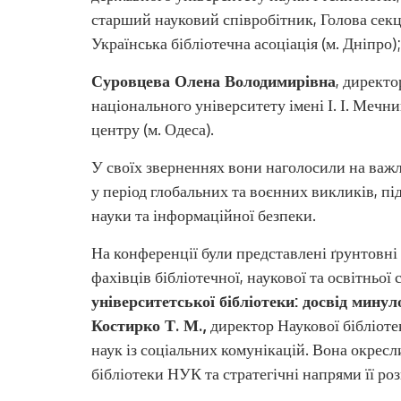
старший науковий співробітник, Голова секц
Українська бібліотечна асоціація (м. Дніпро);
Суровцева Олена Володимирівна
, директо
національного університету імені І. І. Мечн
центру (м. Одеса).
У своїх зверненнях вони наголосили на важл
у період глобальних та воєнних викликів, пі
науки та інформаційної безпеки.
На конференції були представлені ґрунтовні 
фахівців бібліотечної, наукової та освітньої
університетської бібліотеки: досвід мину
Костирко Т. М.,
директор Наукової бібліот
наук із соціальних комунікацій. Вона окрес
бібліотеки НУК та стратегічні напрями її ро