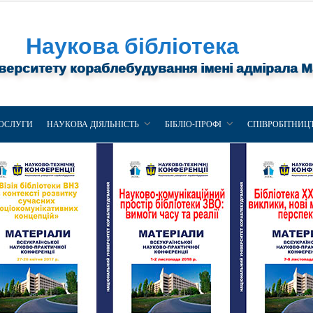
Наукова бібліотека
іверситету кораблебудування імені адмірала 
ОСЛУГИ
НАУКОВА ДІЯЛЬНІСТЬ
БІБЛІО-ПРОФІ
СПІВРОБІТНИЦ