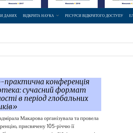
ЗИ ДАНИХ
ВІДКРИТА НАУКА
РЕСУРСИ ВІДКРИТОГО ДОСТУПУ
Е
во-практична конференція
отека: сучасний формат
ості в період глобальних
иків»
адмірала Макарова організувала та провела
ренцію, присвячену 105-річчю її