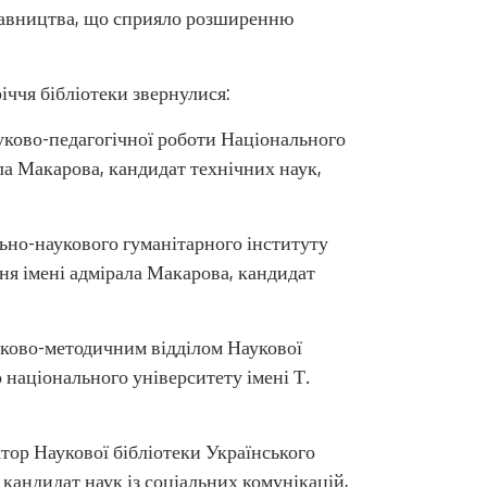
идавництва, що сприяло розширенню
іччя бібліотеки звернулися:
ауково-педагогічної роботи Національного
ла Макарова, кандидат технічних наук,
ьно-наукового гуманітарного інституту
ня імені адмірала Макарова, кандидат
уково-методичним відділом Наукової
 національного університету імені Т.
ктор Наукової бібліотеки Українського
 кандидат наук із соціальних комунікацій,