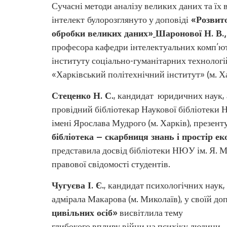
Сучасні методи аналізу великих даних та їх
інтелект
булорозглянуто у доповіді
«Розвито
обробки великих даних»
Шаронової Н. В.
професора кафедри інтелектуальних комп’ю
інституту соціально-гуманітарних технологі
«Харківський політехнічний інститут» (м. Ха
Стеценко
Н. С.
, кандидат юридичних наук, а
провідний бібліотекар Наукової бібліотеки
імені Ярослава Мудрого (м. Харків), презен
бібліотека – скарбниця знань і простір е
представила досвід бібліотеки НЮУ ім. Я. М
правової свідомості студентів.
Чугуєва
І. Є.
, кандидат психологічних наук
адмірала Макарова (м. Миколаїв), у своїй до
цивільних осіб»
висвітлила тему
глибокого впливу війни на психіку людини.