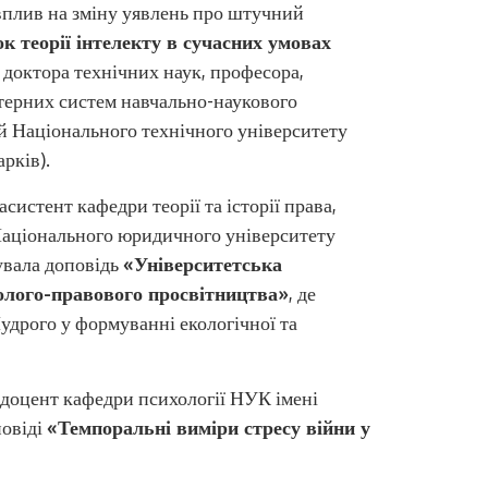
 вплив на зміну уявлень про штучний
к теорії інтелекту в сучасних умовах
,
доктора технічних наук, професора,
терних систем навчально-наукового
й Національного технічного університету
рків).
систент кафедри теорії та історії права,
 Національного юридичного університету
тувала доповідь
«Університетська
колого-правового просвітництва»
, де
удрого у формуванні екологічної та
, доцент кафедри психології НУК імені
повіді
«Темпоральні виміри стресу війни у