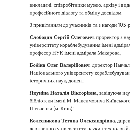
викладачі, співробітники музею, архіву і в
професійного діалогу та обміну досвідом.
З привітанням до учасників та з нагоди 105-р
Слободян Сергій Олегович
, проректор з н
університету кораблебудування імені адміра
професор НУК імені адмірала Макарова;
Бобіна Олег Валерійович
, директор Навчал
Національного університету кораблебудуван
історичних наук, доцент;
Якуніна Наталія Вікторівна,
завідуюча на
бібліотеки імені М. Максимовича Київського
Шевченка (м. Київ);
Колесникова Тетяна Олександрівна
, дире
державного університету науки і технологій,