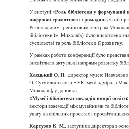
У виступі «
Роль бібліотеки у формуванні н
цифрової грамотності громадян
», який пр
Регіональним тренінговим центром Миколаївс
бібліотеки (м. Миколаїв), було висвітлено з
суспільстві та роль бібліотек в її розвитку.
У рамках роботи конференції було представл
висвітлили актуальні напрями розвитку біблі
Хаєцький
О. П.
, директор музею Навчально-
О. Сухомлинського НУК імені адмірала Макар
Миколаїв), у доповіді
«Музеї і бібліотеки закладів вищої освіти
вектори взаємодії між музейними та бібліо
увагу на спільних проєктах і просвітницьких
Картузов
К. М.
, заступник директора з осн