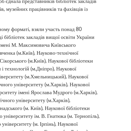
об’єднала представників бібліотек закладів
тів, музейних працівників та фахівців із
.
ному форматі, взяли участь понад 80
ці бібліотек закладів вищої освіти України
 імені М. Максимовича Київського
Цифрові сервіс
вченка (м.Київ), Науково-технічної
 Сікорського (м.Київ), Наукової бібліотеки
і технологій (м.Дніпро), Наукової
іверситету (м.Хмельницький), Наукової
чного університету (м.Харків), Наукової
ситету імені Ярослава Мудрого (м.Харків),
чного університету (м.Харків),
надського (м. Київ), Наукової бібліотеки
 університету ім. В. Гнатюка (м. Тернопіль),
університету (м. Ірпінь), Наукової