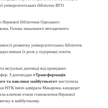
ії університетських бібліотек ВГО
р Наукової бібліотеки Одеського
икова, Голова зонального методичного
ивості розвитку університетських бібліотек
дкресливши їх роль у підтримці освіти,
та актуальні доповіді від провідних
 сфер. З доповіддю
«Трансформація
лого та виклики
майбутнього»
виступила
еки НУК імені адмірала Макарова, кандидат
лила ключові етапи становлення Наукової
звитку в майбутньому.