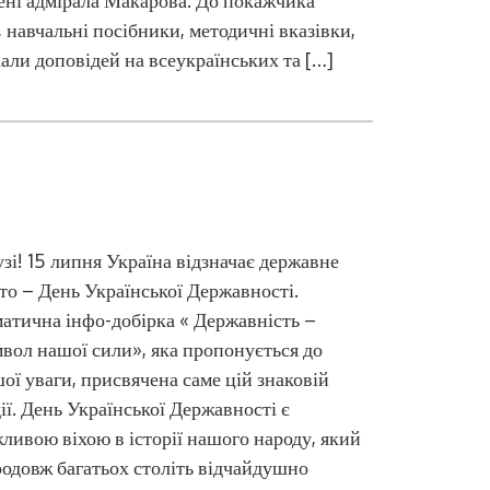
ені адмірала Макарова. До покажчика
 навчальні посібники, методичні вказівки,
ріали доповідей на всеукраїнських та […]
зі! 15 липня Україна відзначає державне
то – День Української Державності.
атична інфо-добірка « Державність –
вол нашої сили», яка пропонується до
ої уваги, присвячена саме цій знаковій
ії. День Української Державності є
ливою віхою в історії нашого народу, який
одовж багатьох століть відчайдушно