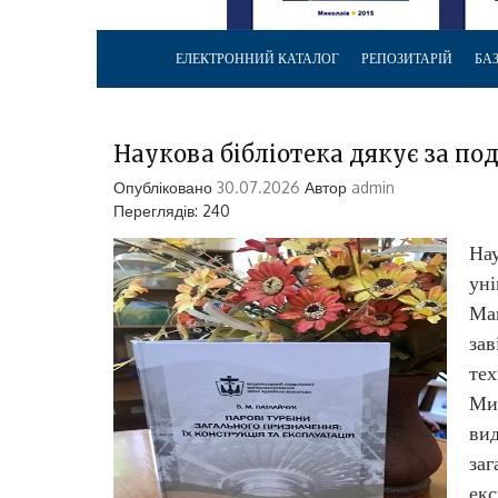
ЕЛЕКТРОННИЙ КАТАЛОГ
РЕПОЗИТАРІЙ
БА
Наукова бібліотека дякує за п
Опубліковано
30.07.2026
Автор
admin
Переглядів: 240
Нау
уні
Ма
зав
тех
Ми
вид
заг
екс