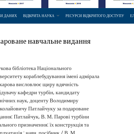
ЗИ ДАНИХ
ВІДКРИТА НАУКА
РЕСУРСИ ВІДКРИТОГО ДОСТУПУ
Е
одароване навчальне видання
кова бібліотека Національного
верситету кораблебудування імені адмірала
карова висловлює щиру вдячність
ідувачу кафедри турбін, кандидату
нічних наук, доценту Володимиру
колайовичу Патлайчуку за подароване
ання: Патлайчук, В. М. Парові турбіни
ального призначення: їх конструкція та
плуатація : навч. посібник / В. М.