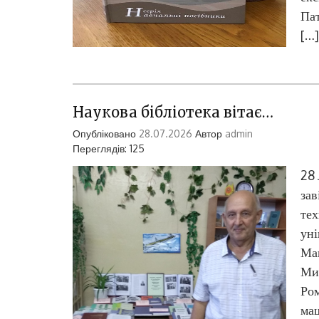
Пат
[…]
Наукова бібліотека вітає…
Опубліковано
28.07.2026
Автор
admin
Переглядів: 125
28 
зав
тех
уні
Мак
Ми
Ром
маш