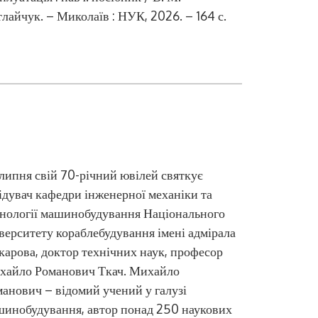
лайчук. – Миколаїв : НУК, 2026. – 164 с.
Цифрові
липня свій 70-річний ювілей святкує
ідувач кафедри інженерної механіки та
нології машинобудування Національного
верситету кораблебудування імені адмірала
арова, доктор технічних наук, професор
хайло Романович Ткач. Михайло
анович – відомий учений у галузі
инобудування, автор понад 250 наукових