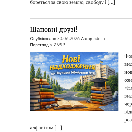
бореться за свою землю, свободу і […]
Шановні друзі!
Опубліковано
30.06.2026
Автор
admin
Переглядів: 2 999
Фон
вид
но
озн
«Но
вид
чер
від
роз
алфавітом […]