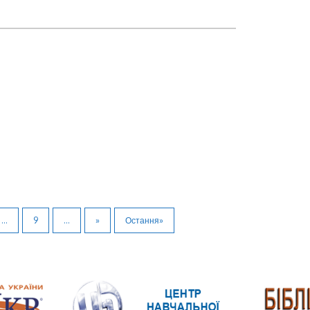
...
9
...
»
Остання»