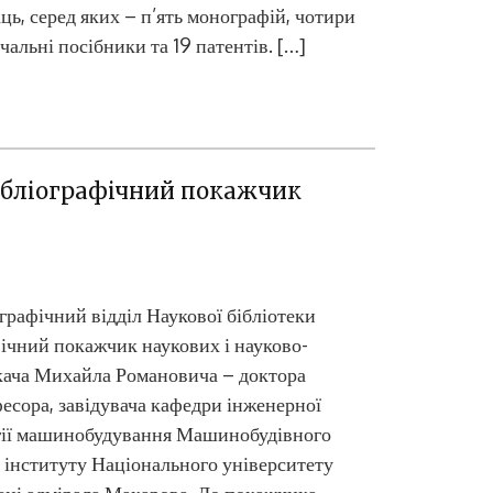
ць, серед яких – п’ять монографій, чотири
чальні посібники та 19 патентів. […]
бібліографічний покажчик
графічний відділ Наукової бібліотеки
фічний покажчик наукових і науково-
кача Михайла Романовича – доктора
фесора, завідувача кафедри інженерної
огії машинобудування Машинобудівного
 інституту Національного університету