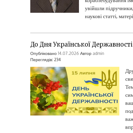
кораблебудування ім
увійшли підручники,
наукові статті, мате
До Дня Української Державності
Опубліковано
14.07.2026
Автор
admin
Переглядів: 234
Дру
свя
Тем
сим
ваш
под
важ
впр