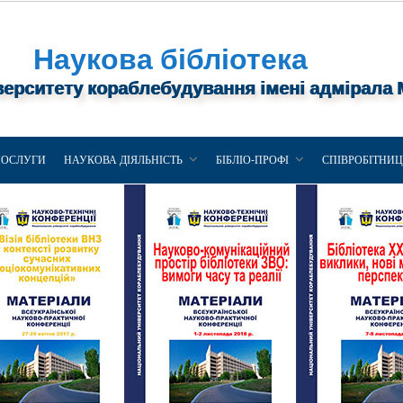
Наукова бібліотека
верситету кораблебудування імені адмірала
ПОСЛУГИ
НАУКОВА ДІЯЛЬНІСТЬ
БІБЛІО-ПРОФІ
СПІВРОБІТНИ