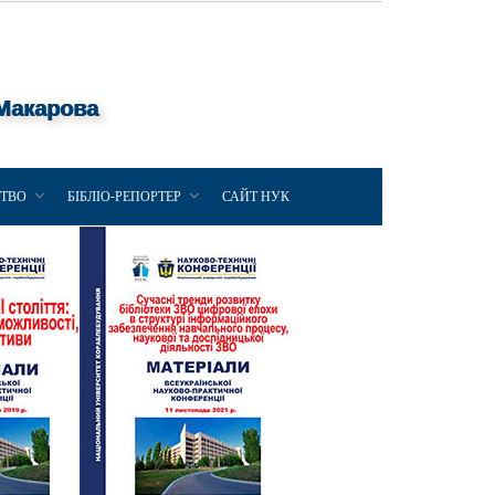
 Макарова
ЦТВО
БІБЛІО-РЕПОРТЕР
САЙТ НУК