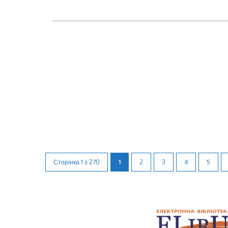
Сторінка 1 з 270
1
2
3
4
5