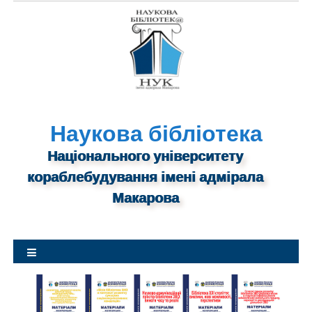
S
k
i
p
t
o
c
o
Наукова бібліотека
n
Національного університету
t
кораблебудування імені адмірала
e
n
Макарова
t