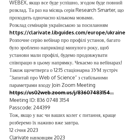
WEBEX, якщо все буде успішно, згодом буде повний
розклад. Та раз на місяць серія Research Smarter, що
проходить одночасно кількома мовами.
Розклад семінарів українською за посиланням
https://clarivate.libguides.com/europe/ukraine
Розпочне серію вебінар про профілі установ, багато
було зроблено наприкінці минулого року, щоб
установи мали профілі, будемо продовжувати
співпрацю в цьому напрямку. Чекаємо на вебінарах!
Також щочетверга о 12:15 стаціонарна ЗУМ зустріч
“Запитай про Web of Science” з стабільними
параметрами входу Join Zoom Meeting
https://us02web.zoom.us/j/83607483154..
.
Meeting ID: 836 0748 3154
Passcode: 244399
Тож, якщо у вас чи ваших колег є питання, краще
розберемо їх наживо вже завтра.
12 січня 2023
Clarivate науковцям 2023