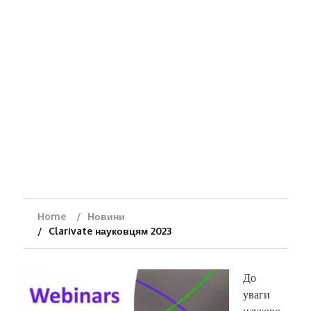
Home
Новини
Clarivate науковцям 2023
До
уваги
науково