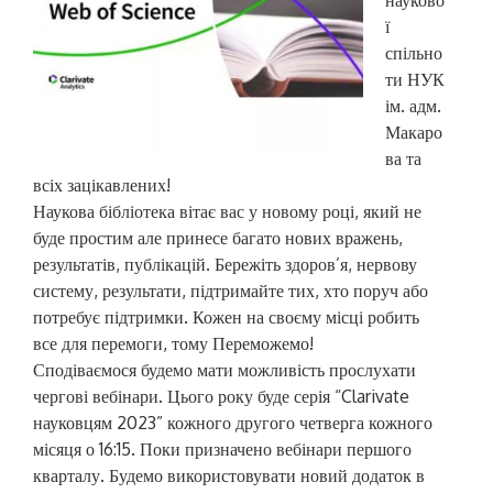
ї
спільно
ти НУК
ім. адм.
Макаро
ва та
всіх зацікавлених!
Наукова бібліотека вітає вас у новому році, який не
буде простим але принесе багато нових вражень,
результатів, публікацій. Бережіть здоров’я, нервову
систему, результати, підтримайте тих, хто поруч або
потребує підтримки. Кожен на своєму місці робить
все для перемоги, тому Переможемо!
Сподіваємося будемо мати можливість прослухати
чергові вебінари. Цього року буде серія “Clarivate
науковцям 2023” кожного другого четверга кожного
місяця о 16:15. Поки призначено вебінари першого
кварталу. Будемо використовувати новий додаток в