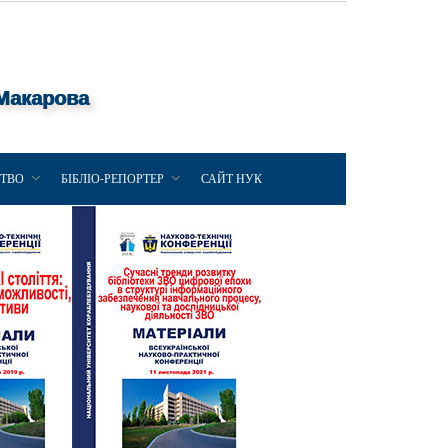
 Макарова
ЦТВО
БІБЛІО-РЕПОРТЕР
САЙТ НУК