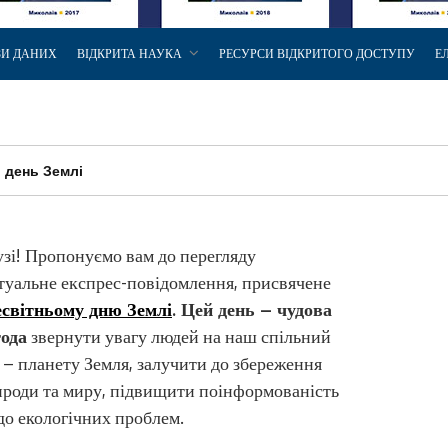
ЗИ ДАНИХ
ВІДКРИТА НАУКА
РЕСУРСИ ВІДКРИТОГО ДОСТУПУ
Е
й день Землі
зі! Пропонуємо вам до перегляду
туальне експрес-повідомлення, присвячене
есвітньому дню Землі
. Цей день – чудова
года
звернути увагу людей на наш спільний
 – планету Земля, залучити до збереження
роди та миру, підвищити поінформованість
о екологічних проблем.