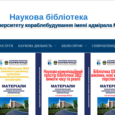
Наукова бібліотека
верситету кораблебудування імені адмірала
ПОСЛУГИ
НАУКОВА ДІЯЛЬНІСТЬ
БІБЛІО-ПРОФІ
СПІВРОБІТНИ