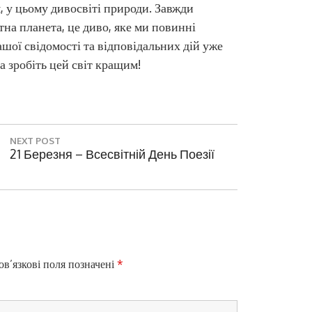
, у цьому дивосвіті природи. Завжди
тна планета, це диво, яке ми повинні
шої свідомості та відповідальних дій уже
а зробіть цей світ кращим!
NEXT POST
N
21 Березня – Всесвітній День Поезії
E
X
T
P
O
S
T
в’язкові поля позначені
*
: