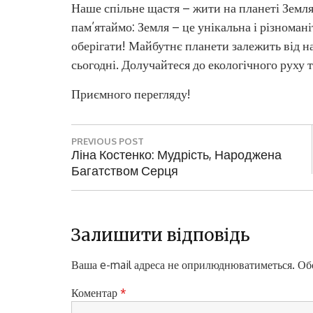
Наше спільне щастя – жити на планеті Земля
пам’ятаймо: Земля – це унікальна і різномані
оберігати! Майбутнє планети залежить від на
сьогодні. Долучайтеся до екологічного руху т
Приємного перегляду!
Н
PREVIOUS POST
а
P
Ліна Костенко: Мудрість, Народжена
R
Багатством Серця
в
E
і
V
I
г
O
Залишити відповідь
а
U
S
Ваша e-mail адреса не оприлюднюватиметься.
Обо
ц
P
і
O
Коментар
*
S