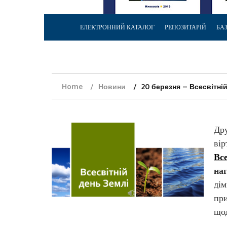
ЕЛЕКТРОННИЙ КАТАЛОГ
РЕПОЗИТАРІЙ
БА
Home
Новини
20 березня – Всесвітні
Дру
вір
Вс
на
дім
при
щод