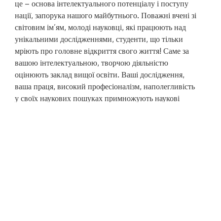
це – основа інтелектуального потенціалу і поступу
нації, запорука нашого майбутнього. Поважні вчені зі
світовим ім’ям, молоді науковці, які працюють над
унікальними дослідженнями, студенти, що тільки
мріють про головне відкриття свого життя! Саме за
вашою інтелектуальною, творчою діяльністю
оцінюють заклад вищої освіти. Ваші дослідження,
ваша праця, високий професіоналізм, наполегливість
у своїх наукових пошуках примножують наукові
досягнення нашого університету. Завдяки вам
університет є провідним центром освіти, науки й
інновацій, забезпечує потреби суспільства у
кваліфікованих фахівцях. Це підтверджують наші
рейтинги, здобутки і перемоги. Ми пишаємося Вами
та від щирого серця бажаємо мирного неба,
професійного зростання та підкорення найвищих
наукових вершин, невичерпної ділової і творчої
енергії, наполегливості на шляху до реалізації
поставлених цілей!