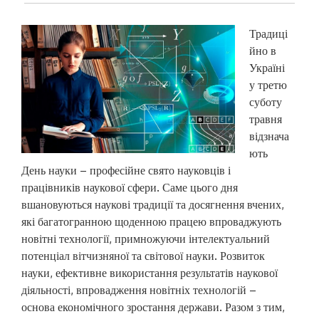
Традиці
йно в
Україні
у третю
суботу
травня
відзнача
ють
День науки – професійне свято науковців і
працівників наукової сфери. Саме цього дня
вшановуються наукові традиції та досягнення вчених,
які багатогранною щоденною працею впроваджують
новітні технології, примножуючи інтелектуальний
потенціал вітчизняної та світової науки. Розвиток
науки, ефективне використання результатів наукової
діяльності, впровадження новітніх технологій –
основа економічного зростання держави. Разом з тим,