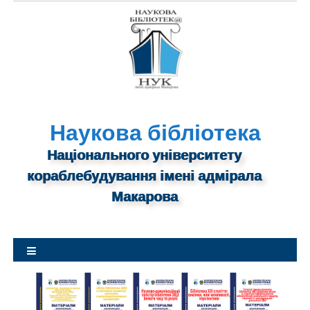
S
k
i
p
t
o
c
o
Наукова бібліотека
n
Національного університету
t
кораблебудування імені адмірала
e
n
Макарова
t