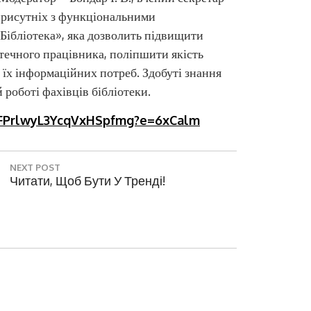
 присутніх з функціональними
ібліотека», яка дозволить підвищити
отечного працівника, поліпшити якість
 їх інформаційних потреб. Здобуті знання
 роботі фахівців бібліотеки.
smFPrlwyL3YcqVxHSpfmg?e=6xCalm
NEXT POST
N
Читати, Щоб Бути У Тренді!
E
X
T
P
O
S
T
: