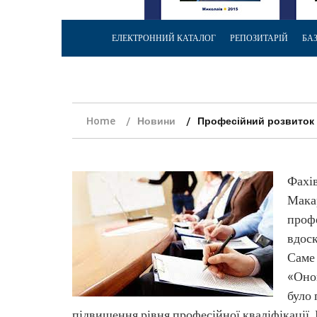
ЕЛЕКТРОННИЙ КАТАЛОГ
РЕПОЗИТАРІЙ
БА
Home
Новини
Професійний розвиток
Фахів
Макар
профе
вдоск
Саме
«Онов
було 
підвищення рівня професійної кваліфікації. 