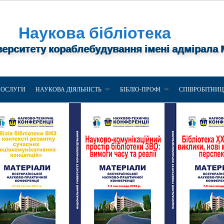
Наукова бібліотека
верситету кораблебудування імені адмірала
ПОСЛУГИ
НАУКОВА ДІЯЛЬНІСТЬ
БІБЛІО-ПРОФІ
СПІВРОБІТНИ