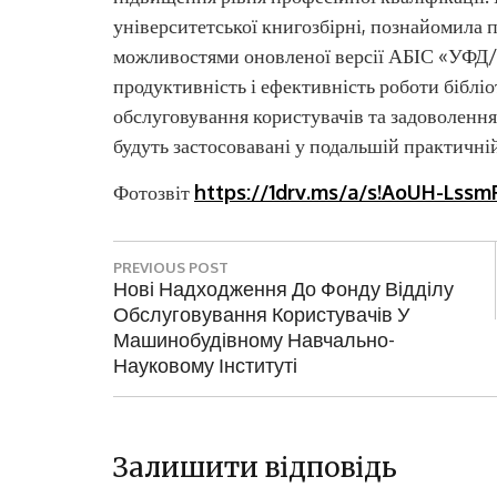
університетської книгозбірні, познайомила
можливостями оновленої версії АБІС «УФД/Б
продуктивність і ефективність роботи біблі
обслуговування користувачів та задоволення
будуть застосовавані у подальшій практичній
Фотозвіт
https://1drv.ms/a/s!AoUH-Ls
Н
PREVIOUS POST
а
P
Нові Надходження До Фонду Відділу
R
Обслуговування Користувачів У
в
E
Машинобудівному Навчально-
і
V
Науковому Інституті
I
г
O
а
U
S
Залишити відповідь
ц
P