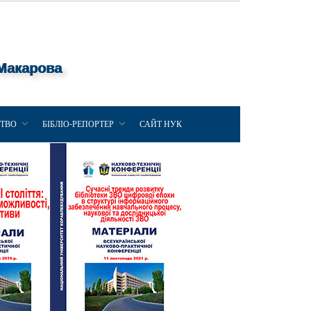
 Макарова
ЦТВО
БІБЛІО-РЕПОРТЕР
САЙТ НУК