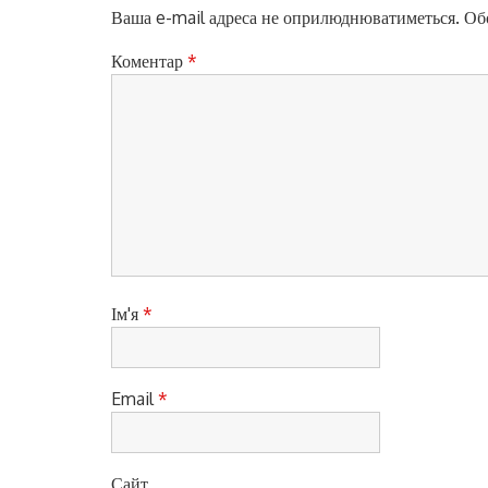
і
O
Ваша e-mail адреса не оприлюднюватиметься.
Обо
S
я
T
Коментар
*
з
:
а
п
и
с
і
в
Ім'я
*
Email
*
Сайт