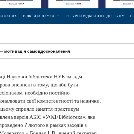
ЗИ ДАНИХ
ВІДКРИТА НАУКА
РЕСУРСИ ВІДКРИТОГО ДОСТУПУ
Е
 – мотивація самовдосконалення
ці Наукової бібліотеки НУК ім. адм.
ова впевнені в тому, що аби бути
сіоналом, необхідно постійно
оналювати свої компетентності та навички.
 цьому сприяло заняття-практикум
лена версія АБІС «УФД/Бібліотека», яке
проведено 7 лютого в рамках заходів з
Модератор – Бондар І. В., вчений секретар