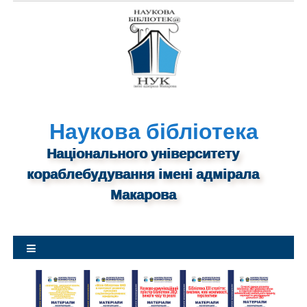
S
k
i
p
t
o
c
o
Наукова бібліотека
n
Національного університету
t
кораблебудування імені адмірала
e
n
Макарова
t