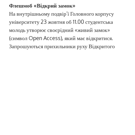
Флешмоб «Відкрий замок»
На внутрішньому подвір’ї Головного корпусу
університету 23 жовтня об 11.00 студентська
молодь утворює своєрідний «живий замок»
(символ Open Access), який має відкритися.
Запрошуються прихильники руху Відкритого
Доступу та всі зацікавлені!
Флешмоб «#Я підтримую відкритий доступ»
Фото провідних науковців НУК з плакатом
«#ЯпідтримуюВідкритийДоступ» та їх
розміщення у мережі Інтернет. Запрошуються
прихильники руху Відкритого Доступу та всі
зацікавлені!