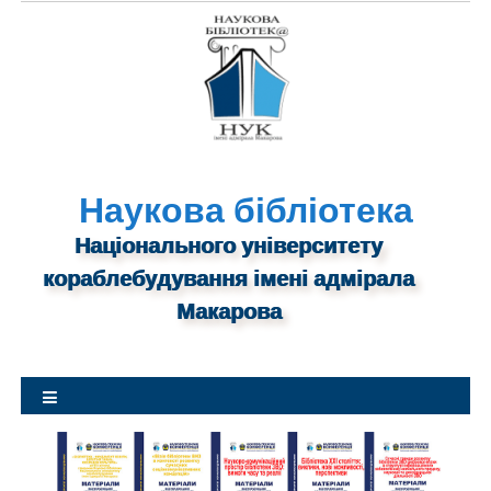
S
k
i
p
t
o
c
o
Наукова бібліотека
n
Національного університету
t
кораблебудування імені адмірала
e
n
Макарова
t