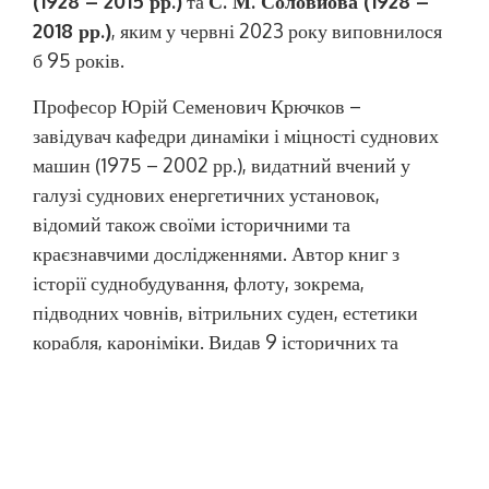
(1928 – 2015 рр.)
та
С. М. Соловйова (1928 –
2018 рр.)
, яким у червні 2023 року виповнилося
б 95 років.
Професор Юрій Семенович Крючков –
завідувач кафедри динаміки і міцності суднових
машин (1975 – 2002 рр.), видатний вчений у
галузі суднових енергетичних установок,
відомий також своїми історичними та
краєзнавчими дослідженнями. Автор книг з
історії суднобудування, флоту, зокрема,
підводних човнів, вітрильних суден, естетики
корабля, кароніміки. Видав 9 історичних та
біографічних художніх видань. Здобув
популярність читачів за цілий ряд краєзнавчих
видань з історії Миколаєва.
Професор Станіслав Миколайович Соловйов –