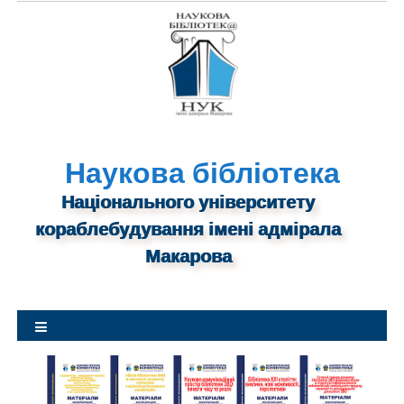
S
k
i
p
t
o
c
o
Наукова бібліотека
n
Національного університету
t
кораблебудування імені адмірала
e
n
Макарова
t