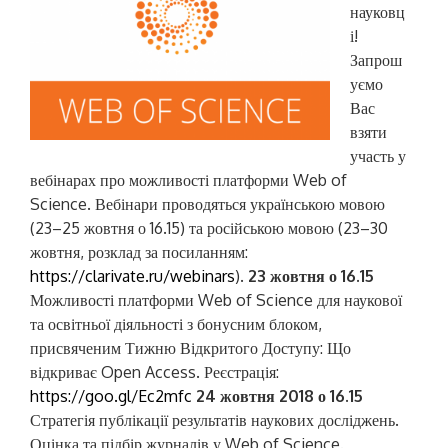
науковц
і!
Запрош
уємо
Вас
взяти
участь у
вебінарах про можливості платформи Web of
Science. Вебінари проводяться українською мовою
(23–25 жовтня о 16.15) та російською мовою (23–30
жовтня, розклад за посиланням:
https://clarivate.ru/webinars
).
23 жовтня о 16.15
Можливості платформи Web of Science для наукової
та освітньої діяльності з бонусним блоком,
присвяченим Тижню Відкритого Доступу: Що
відкриває Open Access. Реєстрація:
https://goo.gl/Ec2mfc
24 жовтня 2018 о 16.15
Стратегія публікації результатів наукових досліджень.
Оцінка та підбір журналів у Web of Science.