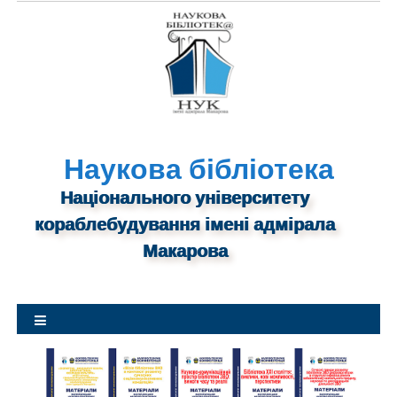
S
k
i
p
t
o
c
o
n
Наукова бібліотека
t
Національного університету
e
n
кораблебудування імені адмірала
t
Макарова