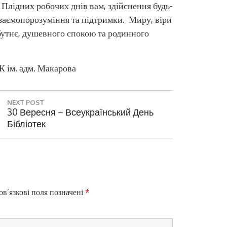
 Плідних робочих днів вам, здійснення будь-
взаємопорозуміння та підтримки. Миру, віри
бутнє, душевного спокою та родинного
К ім. адм. Макарова
NEXT POST
N
30 Вересня – Всеукраїнський День
E
Бібліотек
X
T
P
O
S
T
в’язкові поля позначені
*
: