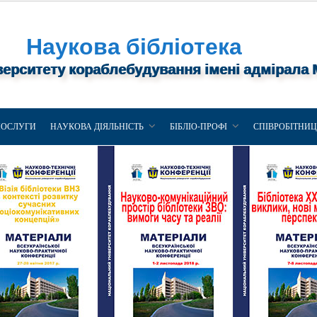
Наукова бібліотека
верситету кораблебудування імені адмірала
ПОСЛУГИ
НАУКОВА ДІЯЛЬНІСТЬ
БІБЛІО-ПРОФІ
СПІВРОБІТНИ