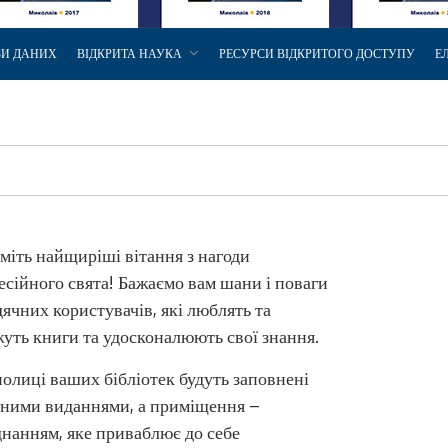
ЗИ ДАНИХ
ВІДКРИТА НАУКА
РЕСУРСИ ВІДКРИТОГО ДОСТУПУ
Е
іть найщиріші вітання з нагоди
сійного свята! Бажаємо вам шани і поваги
дячних користувачів, які люблять та
уть книги та удосконалюють свої знання.
олиці ваших бібліотек будуть заповнені
сними виданнями, а приміщення –
нанням, яке приваблює до себе