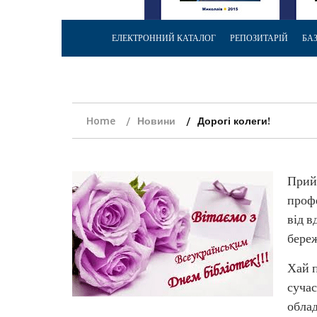
ЕЛЕКТРОННИЙ КАТАЛОГ
РЕПОЗИТАРІЙ
БА
Home
Новини
Дорогі колеги!
Прийм
профе
від в
береж
Хай п
суча
облад