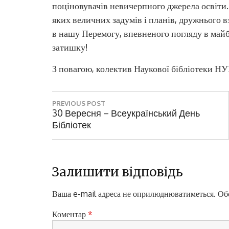
поціновувачів невичерпного джерела освіти.
яких величних задумів і планів, дружнього 
в нашу Перемогу, впевненого погляду в май
затишку!
З повагою, колектив Наукової бібліотеки НУ
Н
PREVIOUS POST
а
P
30 Вересня – Всеукраїнський День
R
Бібліотек
в
E
і
V
I
г
O
Залишити відповідь
а
U
S
Ваша e-mail адреса не оприлюднюватиметься.
Обо
ц
P
і
O
Коментар
*
S