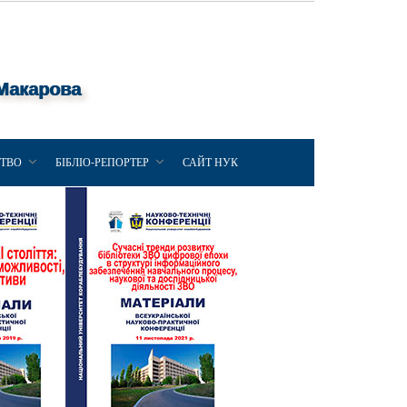
 Макарова
ЦТВО
БІБЛІО-РЕПОРТЕР
САЙТ НУК