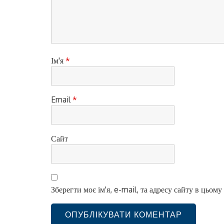
п
и
с
і
Ім'я
*
в
Email
*
Сайт
Зберегти моє ім'я, e-mail, та адресу сайту в цьом