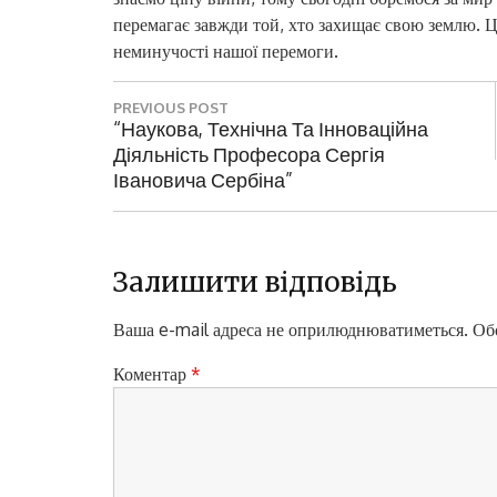
перемагає завжди той, хто захищає свою землю. Ц
неминучості нашої перемоги.
Н
PREVIOUS POST
а
P
“Наукова, Технічна Та Інноваційна
R
Діяльність Професора Сергія
в
E
Івановича Сербіна”
і
V
I
г
O
а
U
Залишити відповідь
S
ц
P
Ваша e-mail адреса не оприлюднюватиметься.
Обо
і
O
S
Коментар
*
я
T
з
:
а