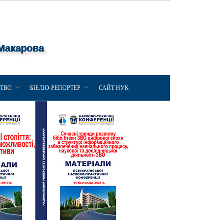
 Макарова
ЦТВО
БІБЛІО-РЕПОРТЕР
САЙТ НУК