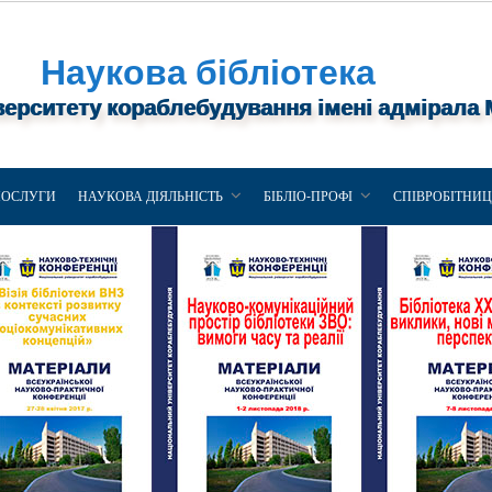
Наукова бібліотека
верситету кораблебудування імені адмірала
ПОСЛУГИ
НАУКОВА ДІЯЛЬНІСТЬ
БІБЛІО-ПРОФІ
СПІВРОБІТНИ