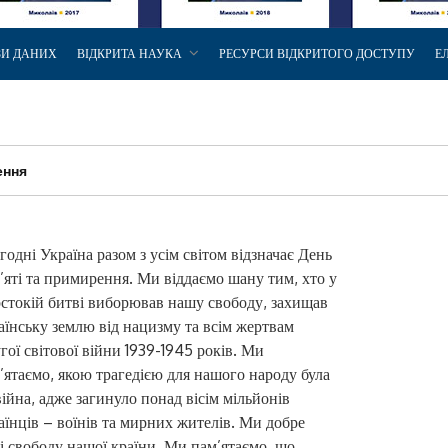
ЗИ ДАНИХ
ВІДКРИТА НАУКА
РЕСУРСИ ВІДКРИТОГО ДОСТУПУ
Е
ення
годні Україна разом з усім світом відзначає День
’яті та примирення. Ми віддаємо шану тим, хто у
стокій битві виборював нашу свободу, захищав
аїнську землю від нацизму та всім жертвам
гої світової війни 1939-1945 років. Ми
’ятаємо, якою трагедією для нашого народу була
війна, адже загинуло понад вісім мільйонів
аїнців – воїнів та мирних жителів. Ми добре
 і свободу нашої країни. Ми пам’ятаємо, що