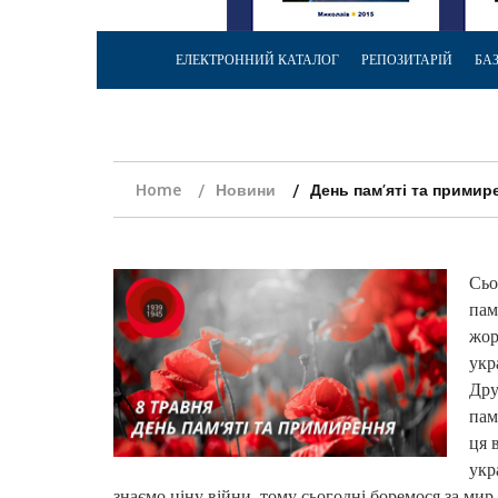
ЕЛЕКТРОННИЙ КАТАЛОГ
РЕПОЗИТАРІЙ
БА
Home
Новини
День пам’яті та примир
Сьо
пам
жор
укр
Дру
пам
ця 
укр
знаємо ціну війни, тому сьогодні боремося за мир