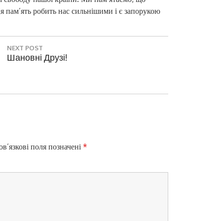
я пам’ять робить нас сильнішими і є запорукою
NEXT POST
N
Шановні Друзі!
E
X
T
P
O
S
T
:
в’язкові поля позначені
*