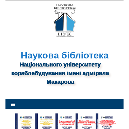
S
k
i
p
t
o
c
o
Наукова бібліотека
n
Національного університету
t
кораблебудування імені адмірала
e
n
Макарова
t