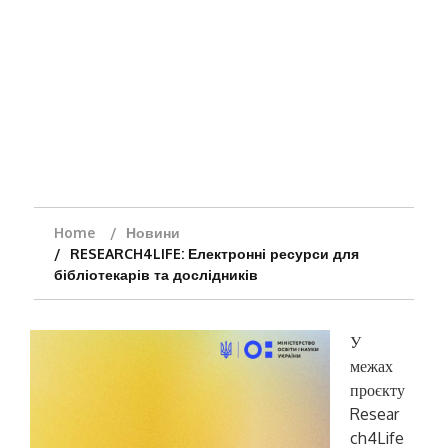
Home
Новини
RESEARCH4LIFE: Електронні ресурси для
бібліотекарів та дослідників
У
межах
проєкту
Resear
ch4Life