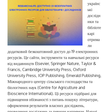
українс
ькі
дослідн
ики та
бібліоте
карі
отрима
ли
додатковий безкоштовний доступ до 19 електронних
ресурсів. Це сайти, інструменти та навчальні ресурси
від видавництв Elsevier, Springer Nature, Taylor &
Francis, Cambridge University Press, Oxford
University Press, IOP Publishing, Emerald Publishing,
Міжнародного центру сільського господарства та
біологічних наук (Centre for Agriculture and
Bioscience International). Ці ресурси підібрані для
підвищення обізнаності з питань пошуку літератури,
оформлення результатів власних досліджень,
проведення досліджень за певним напрямом. Наразі