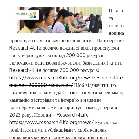
Цікава
та
корисна
новина
пропонується увазі наукової спільноти! Партнерство
Research4Life досягло важливої ​​віхи, пропонуючи
своїм користувачам понад 200 000 ресурсів,
включаючи рецензовані журнали, бази даних і книги.
Research4Life досягає 200 000 ресурсів!
https://www.research4life.org/news/research4life-
reaches-200000-resources/
Щоб відзначити цю
важливу подію, команда Comms запустила рекламну
кампанію з історіями та інтерв’ю з нашими
партнерами, колегами та користувачами до червня
2023 року. Новини – Research4Life:
https://www.research4life.org/news/ Будь ласка,
поділіться цими публікаціями у своїх каналах
соціальних мереж і допоможіть нам поширити