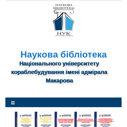
S
k
i
p
t
o
c
o
Наукова бібліотека
n
Національного університету
t
кораблебудування імені адмірала
e
n
Макарова
t