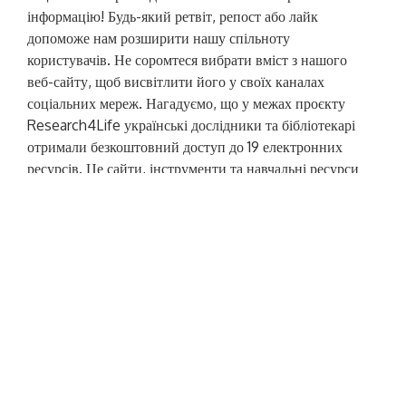
інформацію! Будь-який ретвіт, репост або лайк
допоможе нам розширити нашу спільноту
користувачів. Не соромтеся вибрати вміст з нашого
веб-сайту, щоб висвітлити його у своїх каналах
соціальних мереж. Нагадуємо, що у межах проєкту
Research4Life українські дослідники та бібліотекарі
отримали безкоштовний доступ до 19 електронних
ресурсів. Це сайти, інструменти та навчальні ресурси
від видавництв Elsevier, Springer Nature, Taylor &
Francis, Cambridge University Press, Oxford
University Press, IOP Publishing, Emerald Publishing,
Міжнародного центру сільського господарства та
біологічних наук (Centre for Agriculture and
Bioscience International). Ці ресурси підібрані для
підвищення обізнаності з питань пошуку літератури,
оформлення результатів власних досліджень,
проведення досліджень за певним напрямом.
#
нб
нук
#нукновини
#
Research4Life
#
безкоштовнийдоступ