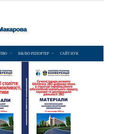
 Макарова
ЦТВО
БІБЛІО-РЕПОРТЕР
САЙТ НУК