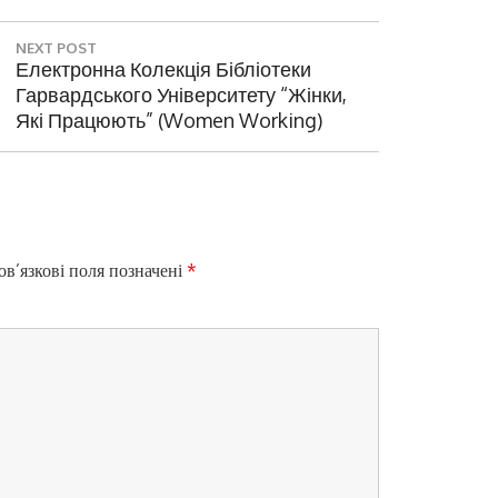
NEXT POST
N
Електронна Колекція Бібліотеки
E
Гарвардського Університету “Жінки,
X
Які Працюють” (Women Working)
T
P
O
S
T
:
в’язкові поля позначені
*