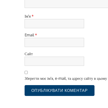
с
і
Ім'я
*
в
Email
*
Сайт
Зберегти моє ім'я, e-mail, та адресу сайту в цьом