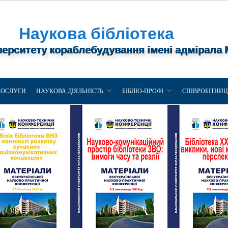
Наукова бібліотека
верситету кораблебудування імені адмірала
ПОСЛУГИ
НАУКОВА ДІЯЛЬНІСТЬ
БІБЛІО-ПРОФІ
СПІВРОБІТНИ