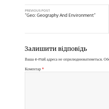
Н
PREVIOUS POST
а
P
“Geo: Geography And Environment”
R
в
E
і
V
I
г
O
а
U
Залишити відповідь
S
ц
P
Ваша e-mail адреса не оприлюднюватиметься.
Обо
і
O
S
Коментар
*
я
T
з
:
а
п
и