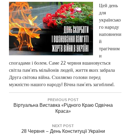
Цей день
для
українсько
го народу
наповнени
й
трагічним
и
спогадами і болем. Саме 22 червня вшановується
світла пам’ять мільйонів людей, життя яких забрала
Друга світова війна. Схиляємо голови перед
мужністю нашого народу! Вічна пам’ять загиблим!.
Н
PREVIOUS POST
а
P
Віртуальна Виставка «Рідного Краю Одвічна
R
Краса»
в
E
і
V
NEXT POST
г
I
N
28 Червня – День Конституції України