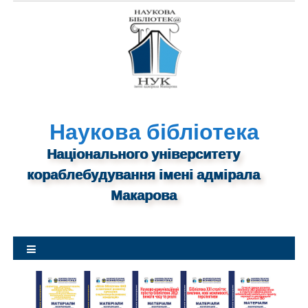
S
k
i
p
t
o
c
o
Наукова бібліотека
n
Національного університету
t
кораблебудування імені адмірала
e
n
Макарова
t