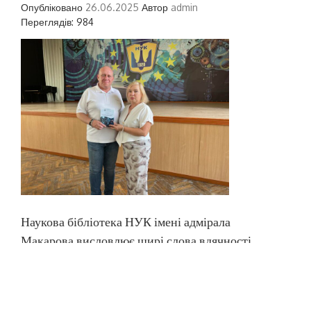
Опубліковано
26.06.2025
Автор
admin
Переглядів: 984
Наукова бібліотека НУК імені адмірала
Макарова висловлює щирі слова вдячності
Олегу Юрійовичу Дубинському, проректору з
науково-педагогічної роботи, економічних,
юридичних та соціальних питань НУК імені