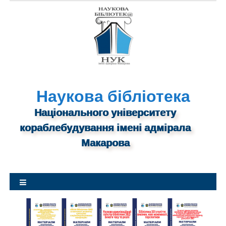
S
k
i
p
t
o
c
o
n
Наукова бібліотека
t
Національного університету
e
n
кораблебудування імені адмірала
t
Макарова