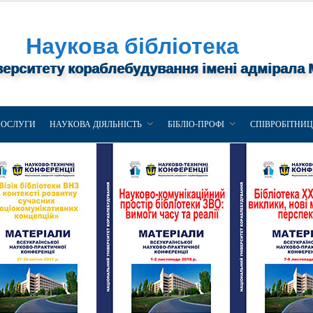
Наукова бібліотека
верситету кораблебудування імені адмірала
ПОСЛУГИ
НАУКОВА ДІЯЛЬНІСТЬ
БІБЛІО-ПРОФІ
СПІВРОБІТНИ