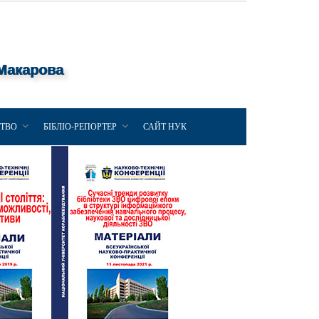
 Макарова
ЦТВО
БІБЛІО-РЕПОРТЕР
САЙТ НУК