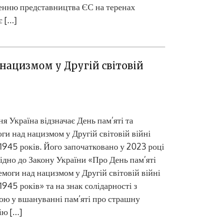
енню представництва ЄС на теренах
є […]
 нацизмом у Другій світовій
ня Україна відзначає День пам’яті та
ги над нацизмом у Другій світовій війні
945 років. Його започатковано у 2023 році
ідно до Закону України «Про День пам’яті
емоги над нацизмом у Другій світовій війні
945 років» та на знак солідарності з
ю у вшануванні пам’яті про страшну
ію […]