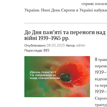
сприяє посил
України. Нині День Європи в Україні набува
До Дня пам’яті та перемоги над
війні 1939–1945 рр.
Опубліковано
08.05.2025
Автор
admin
Переглядів: 885
8 трав
перемо
1939–1
відпов
та пер
1939–1
Європо
трагед