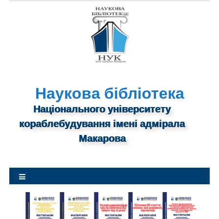
S
k
i
p
t
o
c
o
n
Наукова бібліотека
t
Національного університету
e
n
кораблебудування імені адмірала
t
Макарова