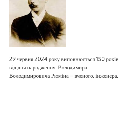
29 червня 2024 року виповнюється 150 років
від дня народження Володимира
Володимировича Рюміна – вченого, інженера,
педагога, популяризатора науки і техніки. Після
закінчення Харківського технологічного
інституту він приїхав до Миколаєва і все життя
прожив у нашому місті. В. Рюмін – автор
більше 100 книг і 1000 наукових та науково-
популярних статей, […]