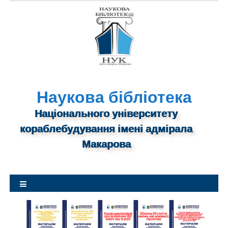
S
k
i
p
t
o
c
o
n
Наукова бібліотека
t
Національного університету
e
n
кораблебудування імені адмірала
t
Макарова