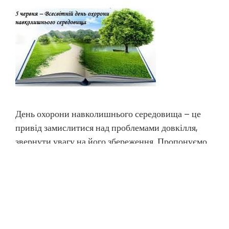
День охорони навколишнього середовища – це
привід замислитися над проблемами довкілля,
звернути увагу на його збереження. Пропонуємо
ознайомитися з інформаційним повідомленням
«Всесвітній день охорони навколишнього
середовища», яке підготувала Наукова
бібліотека з нагоди свята. Тож піклуємося про
охорону довкілля та не забуваємо, що природа й
людина – єдине ціле.