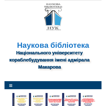
S
k
i
p
t
o
c
o
n
Наукова бібліотека
t
Національного університету
e
n
кораблебудування імені адмірала
t
Макарова