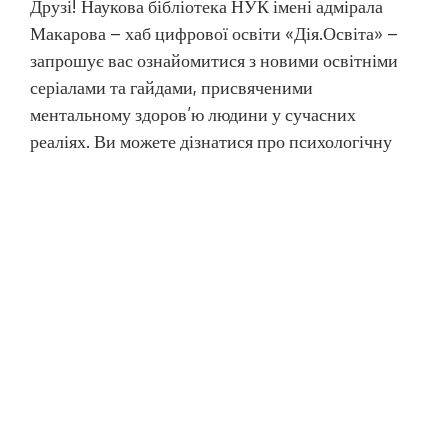
Друзі! Наукова бібліотека НУК імені адмірала
Макарова – хаб цифрової освіти «Дія.Освіта» –
запрошує вас ознайомитися з новими освітніми
серіалами та гайдами, присвяченими
ментальному здоров’ю людини у сучасних
реаліях. Ви можете дізнатися про психологічну
та юридичну допомогу під час воєнного стану,
як працювати з дітьми під час війни та надавати
[…]
МОВА САЙТУ