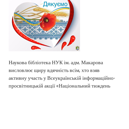
Наукова бібліотека НУК ім. адм. Макарова
висловлює щиру вдячність всім, хто взяв
активну участь у Всеукраїнській інформаційно-
просвітницькій акції «Національний тиждень
читання поезії». Це наші користувачі, друзі,
поціновувачі поезії: Бондар Діана, Гаргін Олена,
Дрижипільська Лілія, Левентир Вікторія,
Мунтян Уляна, Рогов В’ячеслав, Сонечко Ольга,
Ткаченко Вікторія, Шостак Альбіна Дякуємо