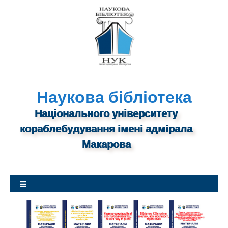
S
k
i
p
t
o
c
o
n
Наукова бібліотека
t
Національного університету
e
n
кораблебудування імені адмірала
t
Макарова