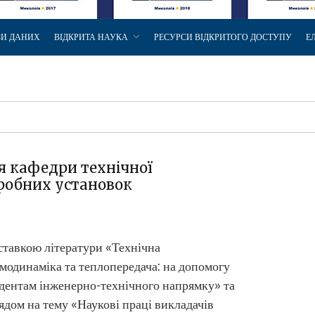
ЗИ ДАНИХ
ВІДКРИТА НАУКА
РЕСУРСИ ВІДКРИТОГО ДОСТУПУ
Е
чя кафедри технічної
робних установок
тавкою літератури «Технічна
модинаміка та теплопередача: на допомогу
дентам інженерно-технічного напрямку» та
ядом на тему «Наукові праці викладачів