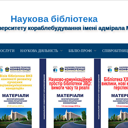
Наукова бібліотека
верситету кораблебудування імені адмірала
ПОСЛУГИ
НАУКОВА ДІЯЛЬНІСТЬ
БІБЛІО-ПРОФІ
СПІВРОБІТНИ