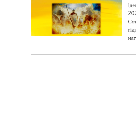
іде
202
Сот
гід
наг