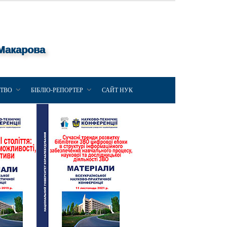
 Макарова
ЦТВО
БІБЛІО-РЕПОРТЕР
САЙТ НУК