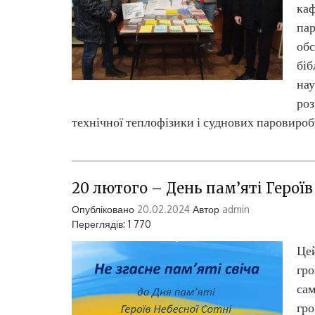
каф
пар
обс
біб
нау
роз
технічної теплофізики і суднових паровиро
20 лютого – День пам’яті Героїв
Опубліковано
20.02.2024
Автор
admin
Переглядів: 1 770
Цей
гро
сам
гро