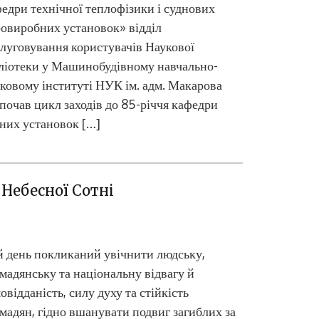
едри технічної теплофізики і суднових
овиробних установок» відділ
луговування користувачів Наукової
ліотеки у Машинобудівному навчально-
ковому інституті НУК ім. адм. Макарова
почав цикл заходів до 85-річчя кафедри
бних установок […]
 Небесної Сотні
 день покликаний увічнити людську,
мадянську та національну відвагу й
овідданість, силу духу та стійкість
мадян, гідно вшанувати подвиг загиблих за