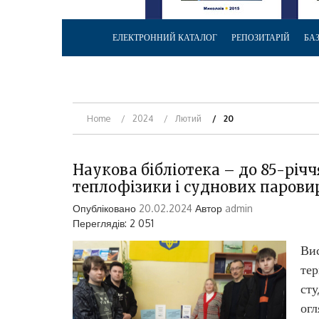
ЕЛЕКТРОННИЙ КАТАЛОГ
РЕПОЗИТАРІЙ
БА
Home
2024
Лютий
20
Наукова бібліотека – до 85-річ
теплофізики і суднових парови
Опубліковано
20.02.2024
Автор
admin
Переглядів: 2 051
Вис
тер
сту
огл