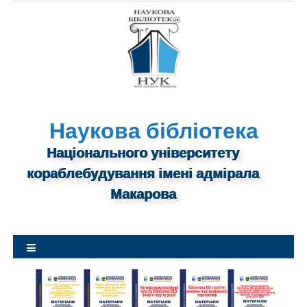
S
k
i
p
t
o
c
o
n
Наукова бібліотека
t
Національного університету
e
n
кораблебудування імені адмірала
t
Макарова