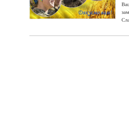
Ваш
зам
Сла