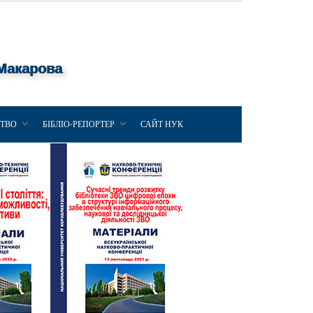
 Макарова
ЦТВО
БІБЛІО-РЕПОРТЕР
САЙТ НУК