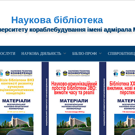
Наукова бібліотека
верситету кораблебудування імені адмірала
ПОСЛУГИ
НАУКОВА ДІЯЛЬНІСТЬ
БІБЛІО-ПРОФІ
СПІВРОБІТНИ