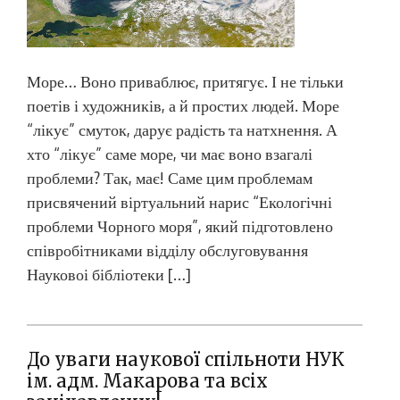
Море… Воно приваблює, притягує. І не тільки
поетів і художників, а й простих людей. Море
“лікує” смуток, дарує радість та натхнення. А
хто “лікує” саме море, чи має воно взагалі
проблеми? Так, має! Саме цим проблемам
присвячений віртуальний нарис “Екологічні
проблеми Чорного моря”, який підготовлено
співробітниками відділу обслуговування
Науковоі бібліотеки […]
До уваги наукової спільноти НУК
ім. адм. Макарова та всіх