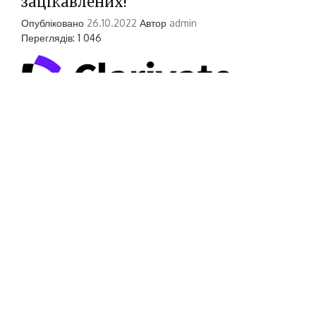
зацікавлених!
Опубліковано
26.10.2022
Автор
admin
Переглядів: 1 046
Нагадуємо, що компанія Clarivate продовжує
ЗУМ що четверга о 12:15-12:35 «Запитай про
Web of Science». Протягом сесії надаються
відповіді на усі питання учасників заходу, за
бажанням можна залишити питання заздалегідь
https://forms.gle/gMNeUEFD9CNupMBv8
Посилання та параметри
підключенняhttps://us02web.zoom.us/j/8966
8370802?