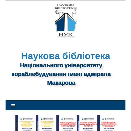
S
k
i
p
t
o
c
o
n
Наукова бібліотека
t
Національного університету
e
n
кораблебудування імені адмірала
t
Макарова