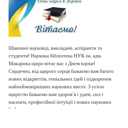
Шановні науковці, викладачі, аспіранти та
студенти! Наукова бібліотека НУК ім. адм.
Макарова щиро вітає вас з Днем науки!
Сердечно, від щирого серця бажаємо вам багато
нових відкриттів, геніальних ідей і підкорення
найнеймовірніших наукових висот. З усією
щирістю бажаємо вам здоров’я і удачі, сил і
наснаги, професійної інтуїції і нових наукових
[…]