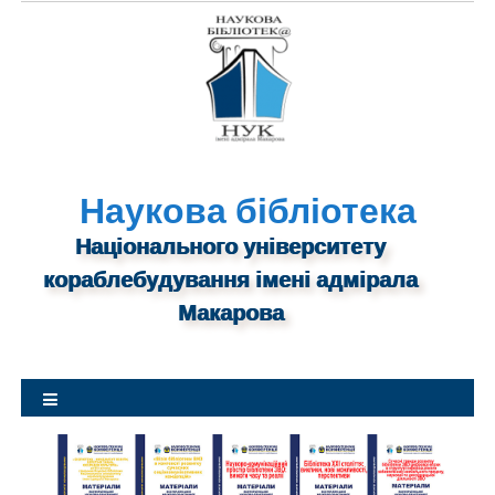
S
k
i
p
t
o
c
o
n
Наукова бібліотека
t
Національного університету
e
n
кораблебудування імені адмірала
t
Макарова