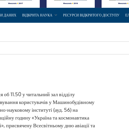
ЗИ ДАНИХ
ВІДКРИТА НАУКА
РЕСУРСИ ВІДКРИТОГО ДОСТУПУ
Е
ня об 11.50 у читальний зал відділу
овування користувачів у Машинобудівному
но-науковому інституті (ауд. 56) на
ційну годину «Україна та космонавтика
і», присвячену Всесвітньому дню авіації та