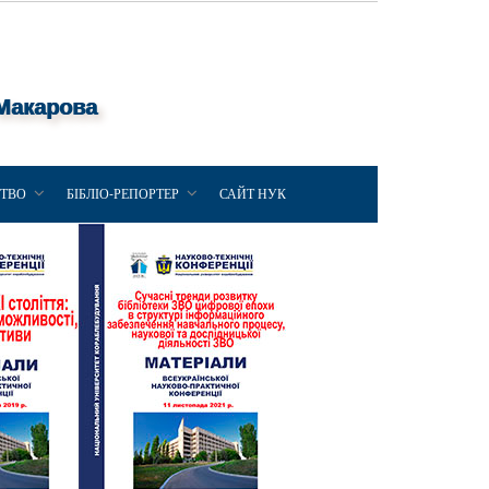
 Макарова
ЦТВО
БІБЛІО-РЕПОРТЕР
САЙТ НУК