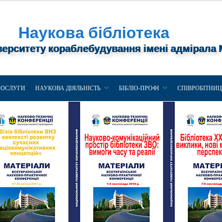
Наукова бібліотека
верситету кораблебудування імені адмірала
ПОСЛУГИ
НАУКОВА ДІЯЛЬНІСТЬ
БІБЛІО-ПРОФІ
СПІВРОБІТНИ