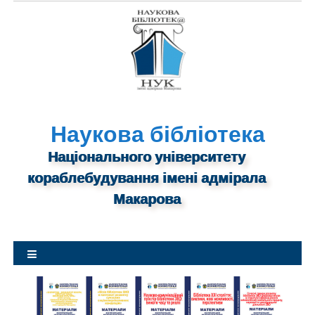
S
k
i
p
t
o
c
o
n
Наукова бібліотека
t
Національного університету
e
n
кораблебудування імені адмірала
t
Макарова