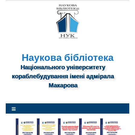
S
k
i
p
t
o
c
o
n
Наукова бібліотека
t
Національного університету
e
n
кораблебудування імені адмірала
t
Макарова