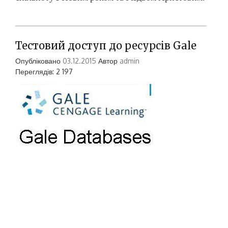
Тестовий доступ до ресурсів Gale
Опубліковано
03.12.2015
Автор
admin
Переглядів: 2 197
З 10 листопада по 9 грудня 2015 року НБ НУК,
як учаснику проекту ELibUkr відкрито тестовий
доступ до інформаційних ресурсів компанії
Gale Cengage Learning – беззаперечного