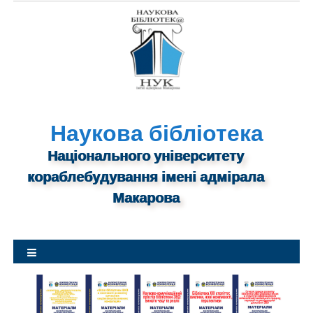
S
k
i
p
t
o
c
o
n
Наукова бібліотека
t
Національного університету
e
n
кораблебудування імені адмірала
t
Макарова