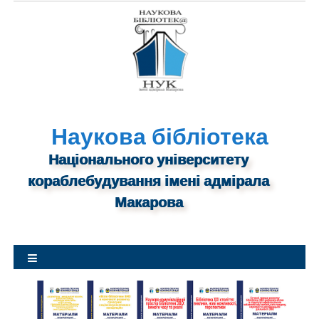
S
k
i
p
t
o
c
o
Наукова бібліотека
n
Національного університету
t
кораблебудування імені адмірала
e
n
Макарова
t