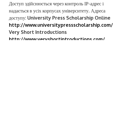
Доступ здійснюється через контроль ІР-адрес і
надається в усіх корпусах університету. Адреса
доступу:
University Press Scholarship Online
http://www.universitypressscholarship.com/
Very Short Introductions
http://www.veryshortintroductions.com/
Oxford Reports on International Law
http://opil.ouplaw.com/home/ORIL
Max Planck
Encyclopedia of Public International Law
http://opil.ouplaw.com/home/EPIL
Investment
Claims
http://oxia.ouplaw.com/home/ic
Oxford
Competition Law
http://oxcat.ouplaw.com/home/ocl
Oxford
Constitutions of the World
http://oxcon.ouplaw.com
US Constitutional Law
http://oxcon.ouplaw.com/home/usc
Oxford
Historical Treaties
http://opil.ouplaw.com/home/OHT
Oxford
Legal Research Library
http://olrl.ouplaw.com/