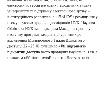
електронних версій наукових періодичних видань
університету та підтримку електронного архіву –
інституційного репозитарію eIRNUOS і розміщення у
ньому наукових доробків дослідників НУК. Наукова
бібліотека НУК імені адмірала Макарова пропонує
наступну програму заходів, приурочених до
відзначення Міжнародного Тижня Відкритого
Доступу:
22–25.10 Флешмоб «#Я підтримую
відкритий доступ»
Фото провідних науковців НУК з
плакатом «#ЯпідтримуюВідкритийДоступ» та їх
розміщення у мережі Інтернет. Запрошуються
прихильники руху Відкритого Доступу та всі
зацікавлені!
23.10. 9.00 «Відкритий Доступ до
наукової інформації. Виклики часу» (семінар-
презентація)
Цей захід сприятиме підвищенню
обізнаності аудиторії щодо Відкритого доступу. Він
допоможе більше дізнатися про інституційний
репозитарій eIRNUOS, ресурси Відкритого доступу в