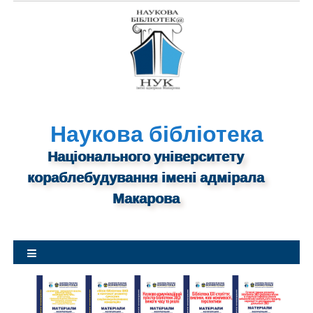
S
k
i
p
t
o
c
o
Наукова бібліотека
n
Національного університету
t
кораблебудування імені адмірала
e
n
Макарова
t