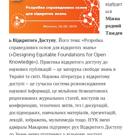
відбудет
ься
Міжна
родний
Тижден
ь Відкритого Доступу
. Його тема: «Розробка
справедливих основ для відкритих знань»
(«Designing Equitable Foundations for Open
Knowledge»). Практика відкритого доступу до
наукових публікацій – це запорука свободи знань в
Україні та світі. Наукова література у відкритому
доступі – це сучасна система розповсюдження
наукової інформації, це мільйони безкоштовних
рецензованих журнальних статей, виступів на
конференціях, технічних звітів, тез і дисертацій,
дослідницьких, навчальних матеріалів, презентацій,
лекцій, зображень, мультимедіа тощо. НУК імені
адмірала Макарова підтримує рух Відкритого Доступу
до Знань через підтримку у вільному доступі