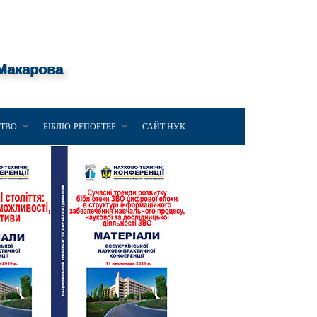
 Макарова
ЦТВО
БІБЛІО-РЕПОРТЕР
САЙТ НУК