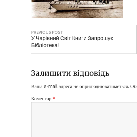
Н
PREVIOUS POST
а
P
У Чарівний Світ Книги Запрошує
R
Бібліотека!
в
E
і
V
I
г
O
Залишити відповідь
а
U
S
Ваша e-mail адреса не оприлюднюватиметься.
Обо
ц
P
і
O
Коментар
*
S
я
T
з
:
а