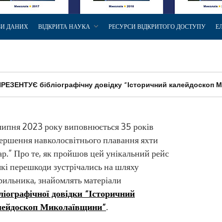
ЗИ ДАНИХ
ВІДКРИТА НАУКА
РЕСУРСИ ВІДКРИТОГО ДОСТУПУ
Е
РЕЗЕНТУЄ бібліографічну довідку “Історичний калейдоскоп 
липня 2023 року виповнюється 35 років
ершення навколосвітнього плавання яхти
ар.” Про те, як пройшов цей унікальний рейс
які перешкоди зустрічались на шляху
рильника, знайомлять матеріали
ліографічної довідки “Історичний
лейдоскоп Миколаївщини”
.