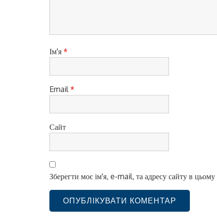
п
и
с
і
Ім'я
*
в
Email
*
Сайт
Зберегти моє ім'я, e-mail, та адресу сайту в цьом