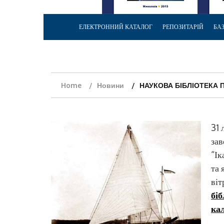
ЕЛЕКТРОННИЙ КАТАЛОГ
РЕПОЗИТАРІЙ
БА
Home
Новини
НАУКОВА БІБЛІОТЕКА П
31 
зав
“Ік
та 
віт
біб
ка