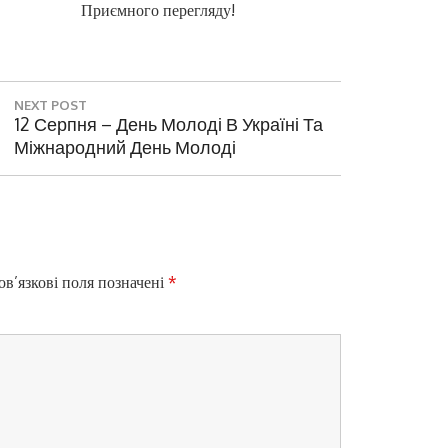
Приємного перегляду!
NEXT POST
N
12 Серпня – День Молоді В Україні Та
E
Міжнародний День Молоді
X
T
P
O
S
T
в’язкові поля позначені
*
: