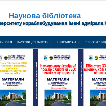
Наукова бібліотека
верситету кораблебудування імені адмірала
ПОСЛУГИ
НАУКОВА ДІЯЛЬНІСТЬ
БІБЛІО-ПРОФІ
СПІВРОБІТНИ