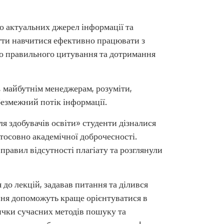
о актуальних джерел інформації та
огти навчитися ефективно працювати з
до правильного цитування та дотримання
, майбутнім менеджерам, розуміти,
езмежний потік інформації.
ля здобувачів освіти» студенти дізналися
стосовно академічної доброчесності.
равил відсутності плагіату та розглянули
до лекцій, задавав питання та ділився
ння допоможуть краще орієнтуватися в
чки сучасних методів пошуку та