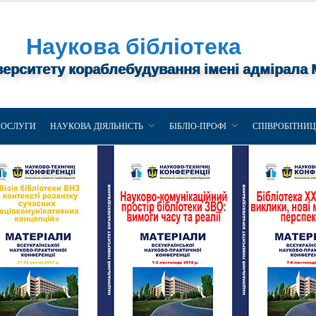
Наукова бібліотека
верситету кораблебудування імені адмірала
ПОСЛУГИ
НАУКОВА ДІЯЛЬНІСТЬ
БІБЛІО-ПРОФІ
СПІВРОБІТНИ