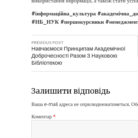
використання інформації, а також стати ус
#інформаційна_культура #академічна_д
#НБ_НУК #першокурсники #менеджмен
Н
PREVIOUS POST
а
P
Навчаємося Принципам Академічної
R
Доброчесності Разом З Науковою
в
E
Бібліотекою
і
V
I
г
O
а
U
Залишити відповідь
S
ц
P
Ваша e-mail адреса не оприлюднюватиметься.
Обо
і
O
S
Коментар
*
я
T
з
: