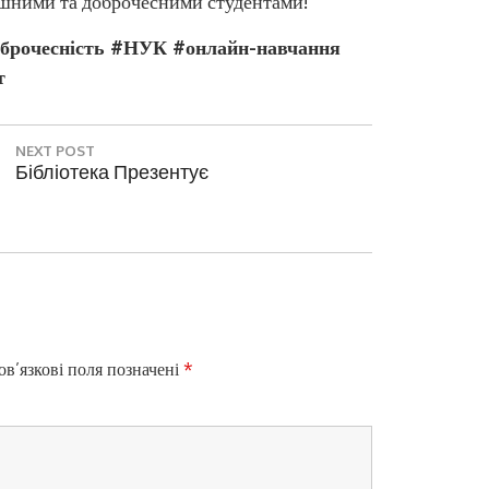
пішними та доброчесними студентами!
оброчесність #НУК #онлайн-навчання
т
NEXT POST
N
Бібліотека Презентує
E
X
T
P
O
S
T
:
в’язкові поля позначені
*