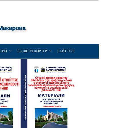
 Макарова
ЦТВО
БІБЛІО-РЕПОРТЕР
САЙТ НУК