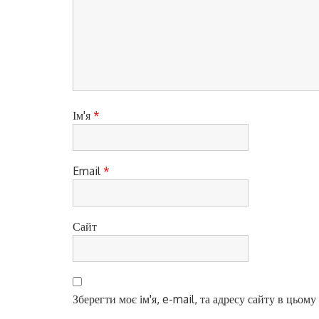
а
п
и
с
і
Ім'я
*
в
Email
*
Сайт
Зберегти моє ім'я, e-mail, та адресу сайту в цьом