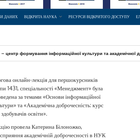
ЗИ ДАНИХ
ВІДКРИТА НАУКА
РЕСУРСИ ВІДКРИТОГО ДОСТУПУ
Е
 – центр формування інформаційної культури та академічної 
гова онлайн-лекція для першокурсників
пи 1431, спеціальності «Менеджмент» була
ведена за темами «Основи інформаційної
ьтури» та «Академічна доброчесність: курс
 здобувачів освіти».
цію провела Катерина Білоножко,
пи сприяння академічній доброчесності в НУК