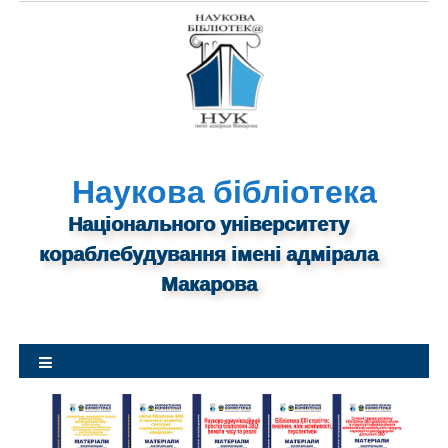
S
k
i
p
t
o
c
o
Наукова бібліотека
n
Національного університету
t
кораблебудування імені адмірала
e
n
Макарова
t