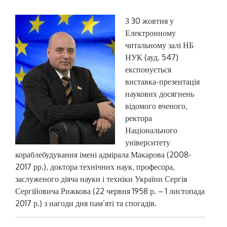
З 30 жовтня у
Електронному
читальному залі НБ
НУК (ауд. 547)
експонується
виставка-презентація
наукових досягнень
відомого вченого,
ректора
Національного
університету
кораблебудування імені адмірала Макарова (2008-
2017 рр.), доктора технічних наук, професора,
заслуженого діяча науки і техніки України Сергія
Сергійовича Рижкова (22 червня 1958 р. – 1 листопада
2017 р.) з нагоди дня пам’яті та спогадів.
Н