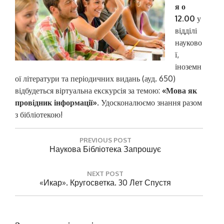
я о
12.00
у
відділі
науково
ї,
іноземн
ої літератури та періодичних видань (ауд. 650)
відбудеться віртуальна екскурсія за темою:
«Мова як
провідник інформації»
. Удосконалюємо знання разом
з бібліотекою!
Н
PREVIOUS POST
а
P
Наукова Бібліотека Запрошує
R
в
E
і
NEXT POST
V
N
«Икар». Кругосветка. 30 Лет Спустя
г
I
E
O
а
X
U
T
ц
S
P