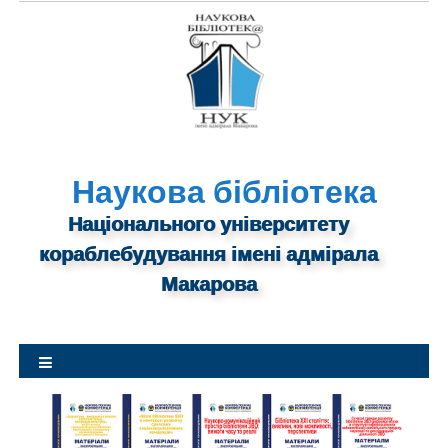
S
k
i
p
t
o
c
o
Наукова бібліотека
n
Національного університету
t
кораблебудування імені адмірала
e
n
Макарова
t