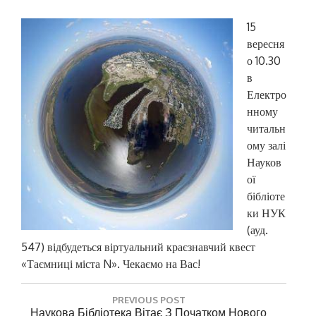
15
вересня
о 10.30
в
Електро
нному
читальн
ому залі
Науков
ої
бібліоте
ки НУК
(ауд.
547) відбудеться віртуальний краєзнавчий квест
«Таємниці міста N». Чекаємо на Вас!
Н
PREVIOUS POST
а
P
Наукова Бібліотека Вітає З Початком Нового