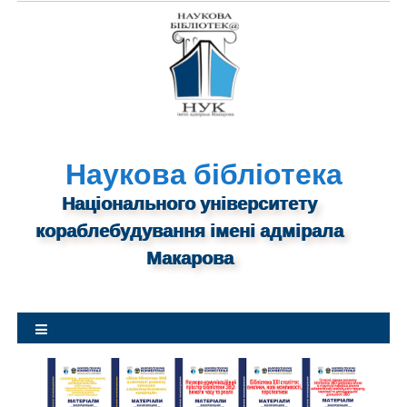
S
k
i
p
t
o
c
o
Наукова бібліотека
n
Національного університету
t
кораблебудування імені адмірала
e
n
Макарова
t