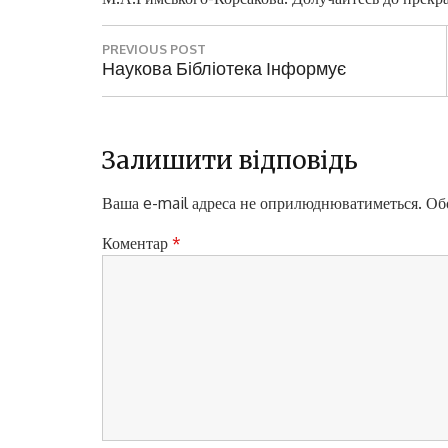
Н
PREVIOUS POST
а
P
Наукова Бібліотека Інформує
R
в
E
і
V
I
Залишити відповідь
г
O
а
U
Ваша e-mail адреса не оприлюднюватиметься.
Обо
S
ц
P
Коментар
*
і
O
S
я
T
з
:
а
п
и