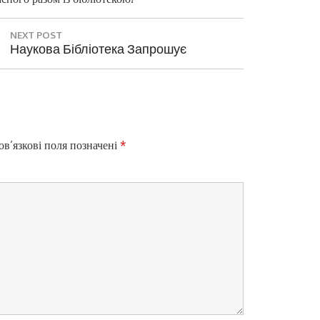
NEXT POST
N
Наукова Бібліотека Запрошує
E
X
T
P
O
S
в’язкові поля позначені
*
T
: