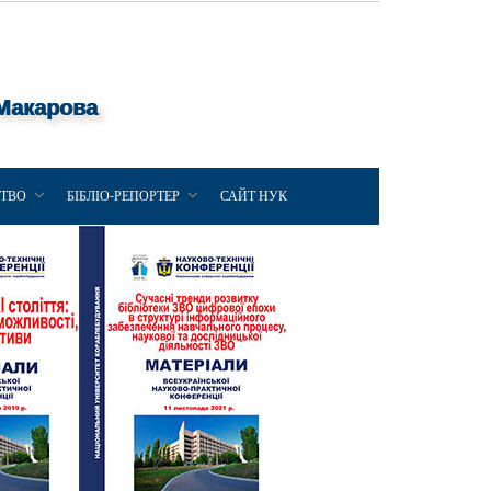
 Макарова
ЦТВО
БІБЛІО-РЕПОРТЕР
САЙТ НУК