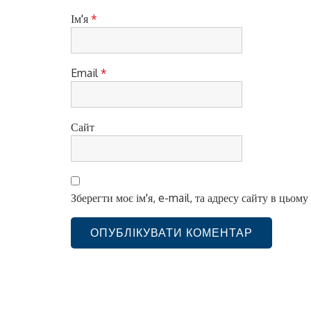
с
Ім'я
*
і
в
Email
*
Сайт
Зберегти моє ім'я, e-mail, та адресу сайту в цьом