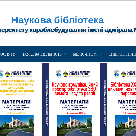
Наукова бібліотека
верситету кораблебудування імені адмірала
ПОСЛУГИ
НАУКОВА ДІЯЛЬНІСТЬ
БІБЛІО-ПРОФІ
СПІВРОБІТНИ