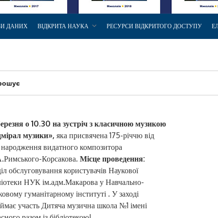
ЗИ ДАНИХ
ВІДКРИТА НАУКА
РЕСУРСИ ВІДКРИТОГО ДОСТУПУ
Е
прошує
березня о 10.30 на зустріч з класичною музикою
мірал музики»,
яка присвячена 175-річчю від
 народження видатного композитора
.Римського-Корсакова.
Місце проведення:
діл обслуговування користувачів Наукової
ліотеки НУК ім.адм.Макарова у Навчально-
ковому гуманітарному інституті . У заході
ймає участь Дитяча музична школа №1 імені
ного разом із бібліотекою!