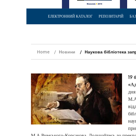
ЕЛЕКТРОННИЙ КАТАЛОГ
РЕПОЗИТАРІЙ
БА
Home
Новини
Наукова бібліотека за
19 
«Ад
дня
М.А
від
біб
нау
при
М.А.Римського-Корсакова. Долучайтесь до прекрас