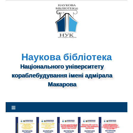
S
k
i
p
t
o
c
o
Наукова бібліотека
n
Національного університету
t
кораблебудування імені адмірала
e
n
Макарова
t