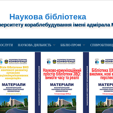
Наукова бібліотека
верситету кораблебудування імені адмірала
ПОСЛУГИ
НАУКОВА ДІЯЛЬНІСТЬ
БІБЛІО-ПРОФІ
СПІВРОБІТНИ