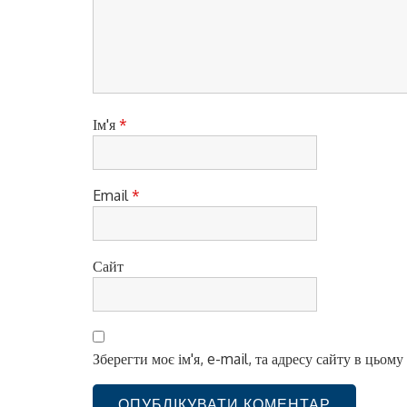
а
п
и
с
і
Ім'я
*
в
Email
*
Сайт
Зберегти моє ім'я, e-mail, та адресу сайту в цьом