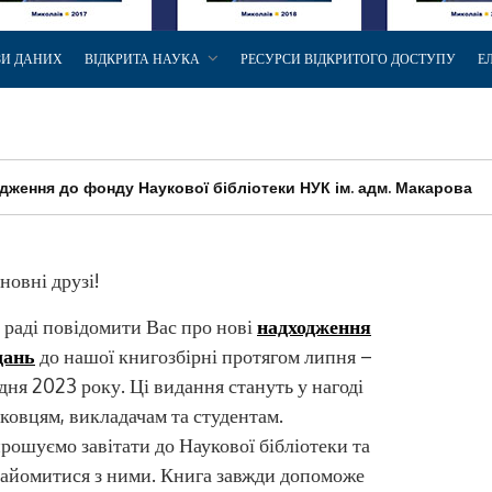
ЗИ ДАНИХ
ВІДКРИТА НАУКА
РЕСУРСИ ВІДКРИТОГО ДОСТУПУ
Е
дження до фонду Наукової бібліотеки НУК ім. адм. Макарова
овні друзі!
раді повідомити Вас про нові
надходження
дань
до нашої книгозбірні протягом липня –
дня 2023 року. Ці видання стануть у нагоді
ковцям, викладачам та студентам.
рошуємо завітати до Наукової бібліотеки та
айомитися з ними. Книга завжди допоможе