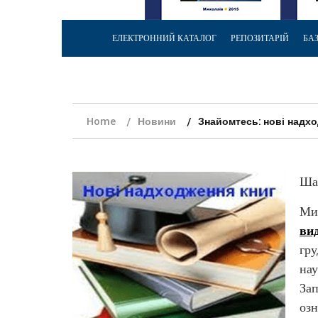
ЕЛЕКТРОННИЙ КАТАЛОГ
РЕПОЗИТАРІЙ
БА
Home
Новини
Знайомтесь: нові надхо
Шан
Ми 
ви
гру
нау
Зап
озн