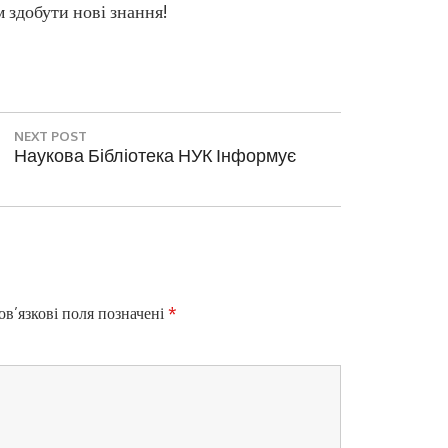
 здобути нові знання!
NEXT POST
N
Наукова Бібліотека НУК Інформує
E
X
T
P
O
S
T
в’язкові поля позначені
*
: