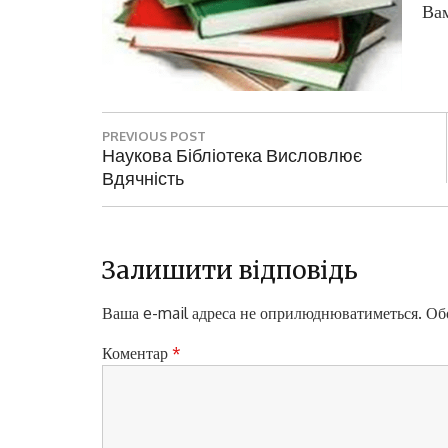
Вам
Н
PREVIOUS POST
а
P
Наукова Бібліотека Висловлює
R
Вдячність
в
E
і
V
I
г
O
Залишити відповідь
а
U
S
Ваша e-mail адреса не оприлюднюватиметься.
Обо
ц
P
і
O
Коментар
*
S
я
T
з
: