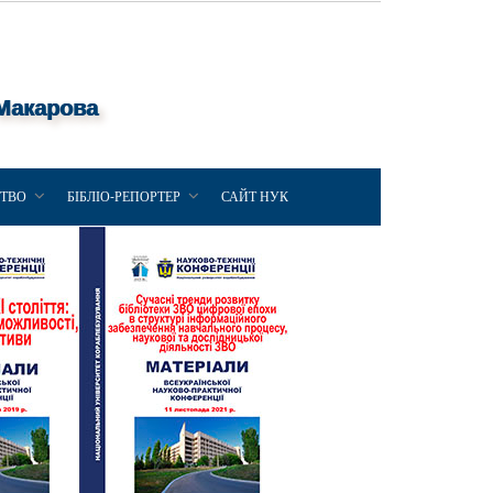
 Макарова
ЦТВО
БІБЛІО-РЕПОРТЕР
САЙТ НУК