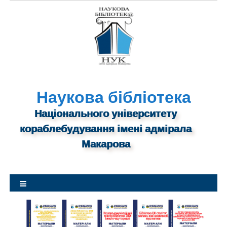
S
k
i
p
t
o
c
o
Наукова бібліотека
n
Національного університету
t
кораблебудування імені адмірала
e
n
Макарова
t