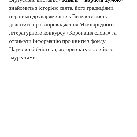
знайомить з історією
свята, його традиціями,
першими друкарями книг. Ви маєте змогу
дізнатись про запровадження Міжнародного
літературного конкурсу «Коронація слова» та
отримати інформацію про книги з фонду
Наукової бібліотеки, автори яких стали його
лауреатами.
Запрошуємо до перегляду та нагадуємо: книга
додає сили і натхнення – адже вона «альфа й
омега будь-яких знань…»!
Завітавши до відділу обслуговування НБ за
адресою: пр. Героїв України, 9 (приміщення
Навчально-наукового гуманітарного інституту),
ви зможете отримати книгу, яка вам
сподобалась.