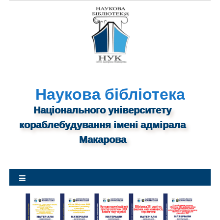
S
k
i
p
t
o
c
o
Наукова бібліотека
n
Національного університету
t
кораблебудування імені адмірала
e
n
Макарова
t