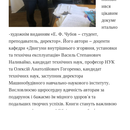
ився
цікавим
докуме
нтально
-художнім виданням «Е. Ф. Чубов – студент,
преподаватель, директор». Його автори – доценти
кафедри «Двигуни внутрішнього згоряння, установки
та технічна експлуатація» Василь Степанович
Наливайко, кандидат технічних наук, професор НУК
та Олексій Анатолійович Гогоренко, кандидат
технічних наук, заступник директора
Машинобудівного навчально-наукового інституту.
Висловлюємо щиросердну вдячність авторам за
подарунок і бажаємо їм міцного здоров’я та
подальших творчих успіхів. Книги стануть важливою
частинкою фонду нашої бібліотеки та обов’язково
знайдуть своїх читачів! Наукова бібліотека НУК ім.
адм. Макарова