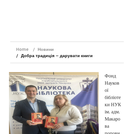
Home
Новини
Добра традиція – дарувати книги
Фонд
Науков
ої
бібліоте
ки НУК
ім. адм.
Макаро
ва
поповн