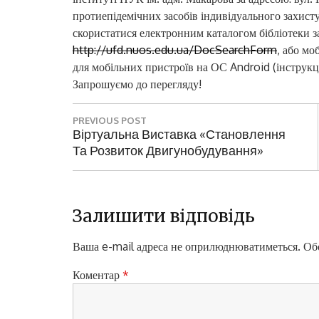
протиепідемічних засобів індивідуального захист
скористатися електронним каталогом бібліотеки з
http://ufd.nuos.edu.ua/DocSearchForm
, або мо
для мобільних пристроїв на ОС Android (інструкц
Запрошуємо до перегляду!
Н
PREVIOUS POST
а
P
Віртуальна Виставка «Становлення
R
Та Розвиток Двигунобудування»
в
E
і
V
I
г
O
Залишити відповідь
а
U
S
Ваша e-mail адреса не оприлюднюватиметься.
Обо
ц
P
і
O
Коментар
*
S
я
T