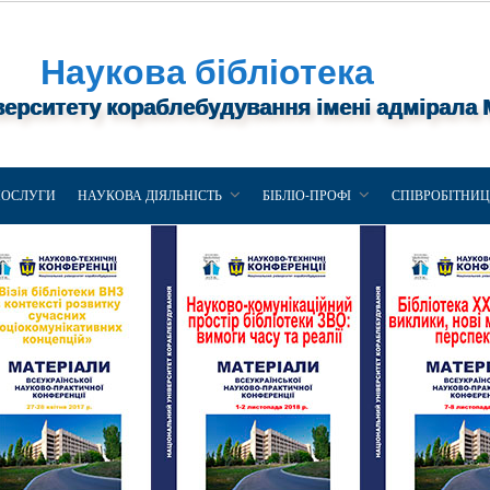
Наукова бібліотека
верситету кораблебудування імені адмірала
ПОСЛУГИ
НАУКОВА ДІЯЛЬНІСТЬ
БІБЛІО-ПРОФІ
СПІВРОБІТНИ