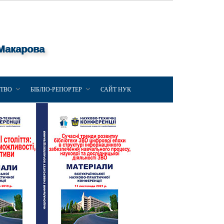
 Макарова
ЦТВО
БІБЛІО-РЕПОРТЕР
САЙТ НУК