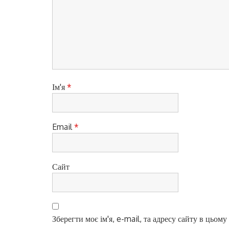
з
:
а
п
и
с
і
Ім'я
*
в
Email
*
Сайт
Зберегти моє ім'я, e-mail, та адресу сайту в цьом