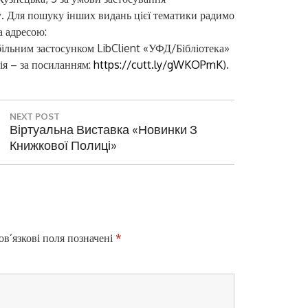
у. Для пошуку інших видань цієї тематики радимо
а адресою:
більним застосунком LibClient «УФД/Бібліотека»
ія – за посиланням:
https://cutt.ly/gWKOPmK
).
NEXT POST
N
Віртуальна Виставка «Новинки З
E
Книжкової Полиці»
X
T
P
O
S
T
в’язкові поля позначені
*
: