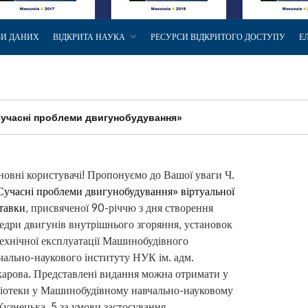
ЗИ ДАНИХ
ВІДКРИТА НАУКА
РЕСУРСИ ВІДКРИТОГО ДОСТУПУ
Е
Сучасні проблеми двигунобудування»
овні користувачі! Пропонуємо до Вашої уваги Ч.
Сучасні проблеми двигунобудування» віртуальної
тавки
, присвяченої 90-річчю з дня створення
едри двигунів внутрішнього згоряння, установок
технічної експлуатації Машинобудівного
чально-наукового інституту НУК ім. адм.
арова. Представлені видання можна отримати у
ібліотеки у Машинобудівному навчально-науковому
 Кузнецька, 5 за умови застосування