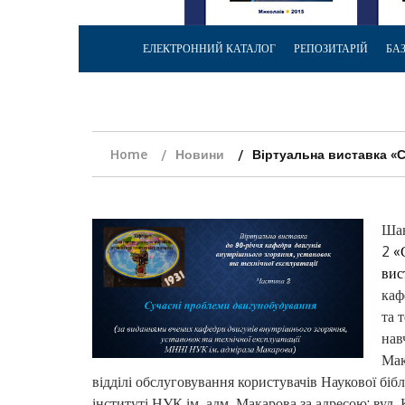
ЕЛЕКТРОННИЙ КАТАЛОГ
РЕПОЗИТАРІЙ
БА
Home
Новини
Віртуальна виставка «
Шан
2
«
вис
каф
та 
нав
Мак
відділі обслуговування користувачів Наукової б
інституті НУК ім. адм. Макарова за адресою: вул.