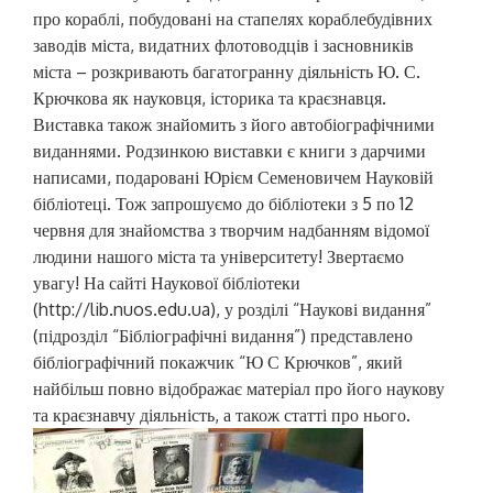
про кораблі, побудовані на стапелях кораблебудівних
заводів міста, видатних флотоводців і засновників
міста – розкривають багатогранну діяльність Ю. С.
Крючкова як науковця, історика та краєзнавця.
Виставка також знайомить з його автобіографічними
виданнями. Родзинкою виставки є книги з дарчими
написами, подаровані Юрієм Семеновичем Науковій
бібліотеці. Тож запрошуємо до бібліотеки з 5 по 12
червня для знайомства з творчим надбанням відомої
людини нашого міста та університету! Звертаємо
увагу! На сайті Наукової бібліотеки
(http://lib.nuos.edu.ua), у розділі “Наукові видання”
(підрозділ “Бібліографічні видання”) представлено
бібліографічний покажчик “Ю С Крючков”, який
найбільш повно відображає матеріал про його наукову
та краєзнавчу діяльність, а також статті про нього.