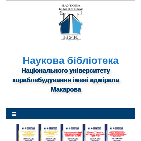
S
k
i
p
t
o
c
o
Наукова бібліотека
n
Національного університету
t
кораблебудування імені адмірала
e
n
Макарова
t