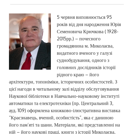
5 червня виповнюється 95
років від дня народження Юрія
Семеновича Крючкова ( 1928-
2015рр.) – почесного
громадянина м. Миколаєва,
видатного вченого у галузі
суднобудування, одного з
головних дослідників історії
рідного краю – його
архітектури, топоніміки, історичних особистостей. З
цієї нагоди в читальному залі відділу обслуговування
Наукової бібліотеки в Навчально-науковому інституті
автоматики та електротехніки (пр. Центральний 3,
ауд. 109) оформлена книжково-ілюстративна виставка
“Краєзнавець, вчений, особистість”, яка є даниною
його пам’яті та шани. Матеріали, які представленні на
ній – його наукові праці, книги з історії Миколаєва,