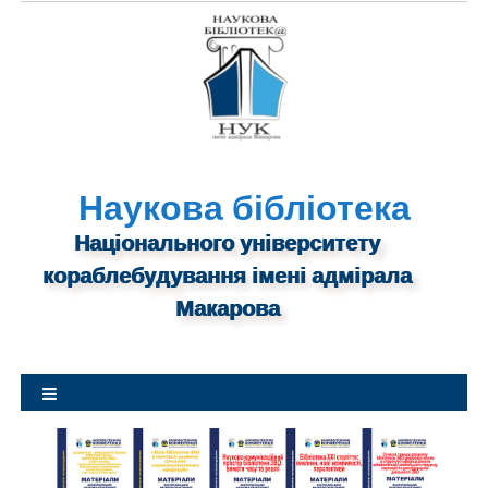
S
k
i
p
t
o
c
o
n
Наукова бібліотека
t
Національного університету
e
n
кораблебудування імені адмірала
t
Макарова