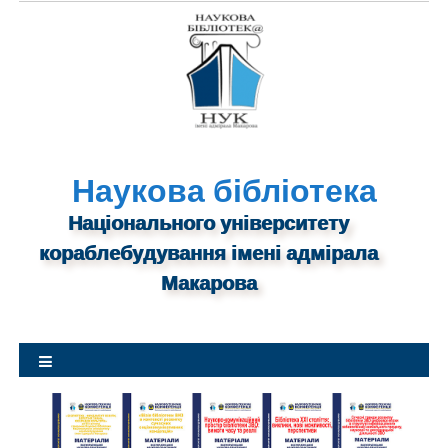
S
k
i
p
t
o
c
o
n
Наукова бібліотека
t
Національного університету
e
n
кораблебудування імені адмірала
t
Макарова