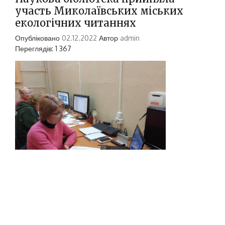
участь Миколаївських міських
екологічних читаннях
Опубліковано
02.12.2022
Автор
admin
Переглядів: 1 367
30 листопада 2022 року Наукова бібліотека
НУК ім. адм. Макарова прийняла участь у XV
Миколаївських міських екологічних читаннях