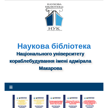
S
k
i
p
t
o
c
o
n
Наукова бібліотека
t
Національного університету
e
n
кораблебудування імені адмірала
t
Макарова